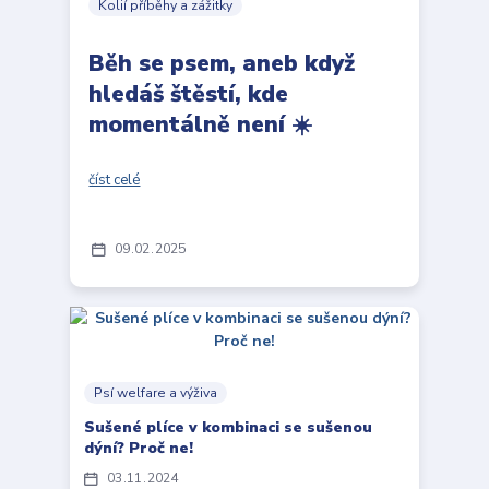
Kolií příběhy a zážitky
Běh se psem, aneb když
hledáš štěstí, kde
momentálně není ☀️
číst celé
09
02
2025
Psí welfare a výživa
Sušené plíce v kombinaci se sušenou
dýní? Proč ne!
03
11
2024