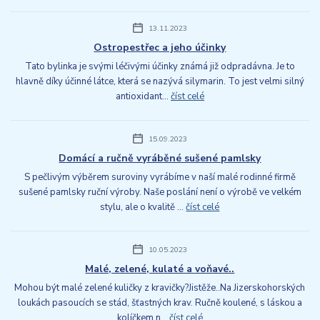
13.11.2023
Ostropestřec a jeho účinky
Tato bylinka je svými léčivými účinky známá již odpradávna. Je to
hlavně díky účinné látce, která se nazývá silymarin. To jest velmi silný
antioxidant...
číst celé
15.09.2023
Domácí a ručně vyráběné sušené pamlsky
S pečlivým výběrem suroviny vyrábíme v naší malé rodinné firmě
sušené pamlsky ruční výroby. Naše poslání není o výrobě ve velkém
stylu, ale o kvalitě ...
číst celé
10.05.2023
Malé, zelené, kulaté a voňavé..
Mohou být malé zelené kuličky z kravičky?Jistěže..Na Jizerskohorských
loukách pasoucích se stád, šťastných krav. Ručně koulené, s láskou a
kolíčkem n...
číst celé