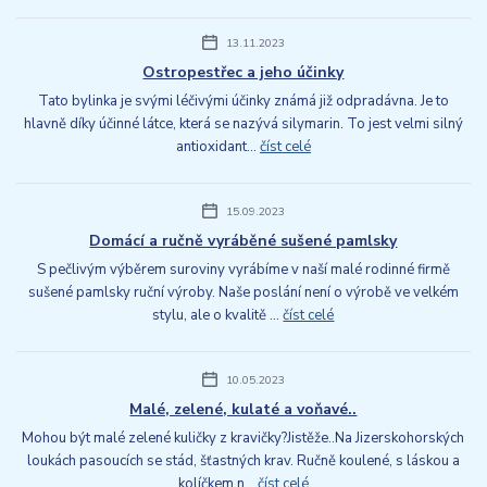
13.11.2023
Ostropestřec a jeho účinky
Tato bylinka je svými léčivými účinky známá již odpradávna. Je to
hlavně díky účinné látce, která se nazývá silymarin. To jest velmi silný
antioxidant...
číst celé
15.09.2023
Domácí a ručně vyráběné sušené pamlsky
S pečlivým výběrem suroviny vyrábíme v naší malé rodinné firmě
sušené pamlsky ruční výroby. Naše poslání není o výrobě ve velkém
stylu, ale o kvalitě ...
číst celé
10.05.2023
Malé, zelené, kulaté a voňavé..
Mohou být malé zelené kuličky z kravičky?Jistěže..Na Jizerskohorských
loukách pasoucích se stád, šťastných krav. Ručně koulené, s láskou a
kolíčkem n...
číst celé