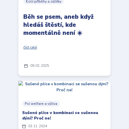
Kolií příběhy a zážitky
Běh se psem, aneb když
hledáš štěstí, kde
momentálně není ☀️
číst celé
09
02
2025
Psí welfare a výživa
Sušené plíce v kombinaci se sušenou
dýní? Proč ne!
03
11
2024