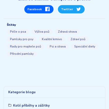
Facebook
Twitter
Štítky
Péče o psa
Výživa psů
Zdravá strava
Pamlsky pro psy
Kvalitní krmivo
Zdraví psů
Rady pro majitele psů
Psi a strava
Speciální diety
Přírodní pamlsky
Kategorie blogu
Kolií příběhy a zážitky