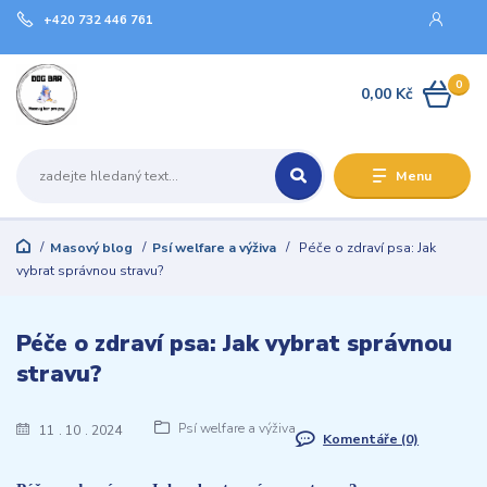
+420 732 446 761
0
0,00 Kč
Menu
Masový blog
Psí welfare a výživa
Péče o zdraví psa: Jak
vybrat správnou stravu?
Péče o zdraví psa: Jak vybrat správnou
stravu?
Psí welfare a výživa
11
10
2024
Komentáře (0)