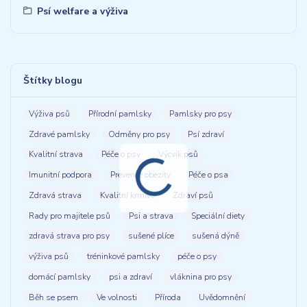
Psí welfare a výživa
Štítky blogu
Výživa psů
Přírodní pamlsky
Pamlsky pro psy
Zdravé pamlsky
Odměny pro psy
Psí zdraví
Kvalitní strava
Péče o psy
Výcvik psů
Imunitní podpora
Prevence obezity
Péče o psa
Zdravá strava
Kvalitní krmivo
Zdraví psů
Rady pro majitele psů
Psi a strava
Speciální diety
zdravá strava pro psy
sušené plíce
sušená dýně
výživa psů
tréninkové pamlsky
péče o psy
domácí pamlsky
psi a zdraví
vláknina pro psy
Běh se psem
Ve volnosti
Příroda
Uvědomnění