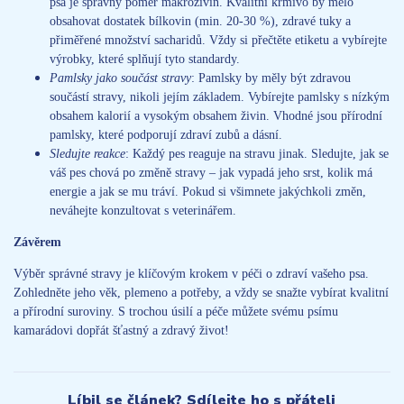
psa je správný poměr makroživin. Kvalitní krmivo by mělo
obsahovat dostatek bílkovin (min. 20-30 %), zdravé tuky a
přiměřené množství sacharidů. Vždy si přečtěte etiketu a vybírejte
výrobky, které splňují tyto standardy.
Pamlsky jako součást stravy
: Pamlsky by měly být zdravou
součástí stravy, nikoli jejím základem. Vybírejte pamlsky s nízkým
obsahem kalorií a vysokým obsahem živin. Vhodné jsou přírodní
pamlsky, které podporují zdraví zubů a dásní.
Sledujte reakce
: Každý pes reaguje na stravu jinak. Sledujte, jak se
váš pes chová po změně stravy – jak vypadá jeho srst, kolik má
energie a jak se mu tráví. Pokud si všimnete jakýchkoli změn,
neváhejte konzultovat s veterinářem.
Závěrem
Výběr správné stravy je klíčovým krokem v péči o zdraví vašeho psa.
Zohledněte jeho věk, plemeno a potřeby, a vždy se snažte vybírat kvalitní
a přírodní suroviny. S trochou úsilí a péče můžete svému psímu
kamarádovi dopřát šťastný a zdravý život!
Líbil se článek? Sdílejte ho s přáteli