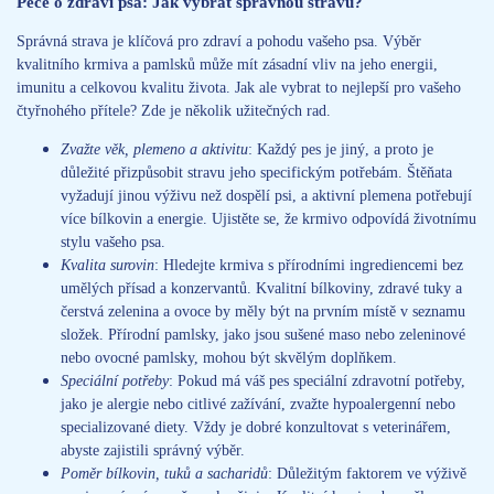
Péče o zdraví psa: Jak vybrat správnou stravu?
Správná strava je klíčová pro zdraví a pohodu vašeho psa. Výběr
kvalitního krmiva a pamlsků může mít zásadní vliv na jeho energii,
imunitu a celkovou kvalitu života. Jak ale vybrat to nejlepší pro vašeho
čtyřnohého přítele? Zde je několik užitečných rad.
Zvažte věk, plemeno a aktivitu
: Každý pes je jiný, a proto je
důležité přizpůsobit stravu jeho specifickým potřebám. Štěňata
vyžadují jinou výživu než dospělí psi, a aktivní plemena potřebují
více bílkovin a energie. Ujistěte se, že krmivo odpovídá životnímu
stylu vašeho psa.
Kvalita surovin
: Hledejte krmiva s přírodními ingrediencemi bez
umělých přísad a konzervantů. Kvalitní bílkoviny, zdravé tuky a
čerstvá zelenina a ovoce by měly být na prvním místě v seznamu
složek. Přírodní pamlsky, jako jsou sušené maso nebo zeleninové
nebo ovocné pamlsky, mohou být skvělým doplňkem.
Speciální potřeby
: Pokud má váš pes speciální zdravotní potřeby,
jako je alergie nebo citlivé zažívání, zvažte hypoalergenní nebo
specializované diety. Vždy je dobré konzultovat s veterinářem,
abyste zajistili správný výběr.
Poměr bílkovin, tuků a sacharidů
: Důležitým faktorem ve výživě