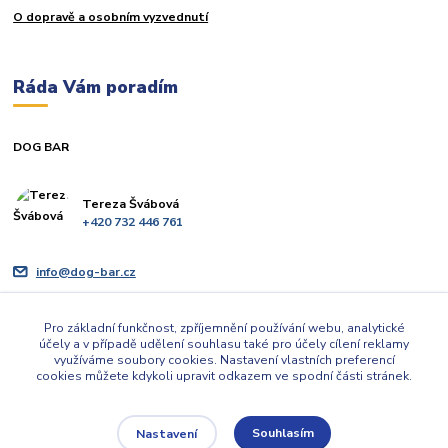
O dopravě a osobním vyzvednutí
Ráda Vám poradím
DOG BAR
Tereza Švábová
+420 732 446 761
info@dog-bar.cz
Pro základní funkčnost, zpříjemnění používání webu, analytické
účely a v případě udělení souhlasu také pro účely cílení reklamy
využíváme soubory cookies. Nastavení vlastních preferencí
cookies můžete kdykoli upravit odkazem ve spodní části stránek.
Upravit sběr cookies.
Souhlasím
Nastavení