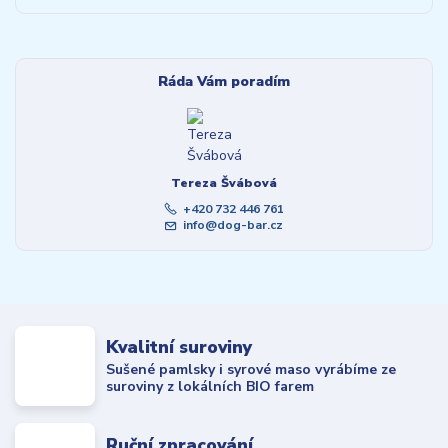
Ráda Vám poradím
Tereza Švábová
+420 732 446 761
info@dog-bar.cz
Kvalitní suroviny
Sušené pamlsky i syrové maso vyrábíme ze
suroviny z lokálních BIO farem
Ruční zpracování