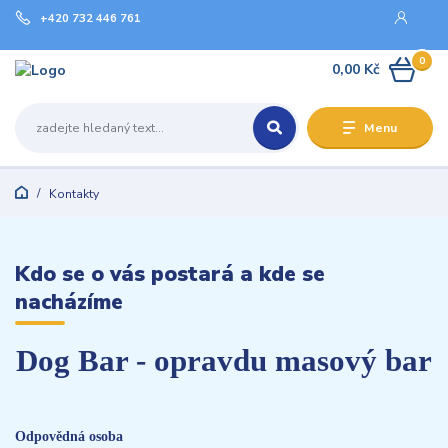
+420 732 446 761
0
0,00 Kč
Menu
Kontakty
Kdo se o vás postará a kde se
nacházíme
Dog Bar - opravdu masový bar
Odpovědná osoba