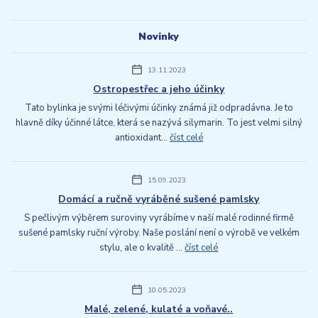
Novinky
13.11.2023
Ostropestřec a jeho účinky
Tato bylinka je svými léčivými účinky známá již odpradávna. Je to
hlavně díky účinné látce, která se nazývá silymarin. To jest velmi silný
antioxidant...
číst celé
15.09.2023
Domácí a ručně vyráběné sušené pamlsky
S pečlivým výběrem suroviny vyrábíme v naší malé rodinné firmě
sušené pamlsky ruční výroby. Naše poslání není o výrobě ve velkém
stylu, ale o kvalitě ...
číst celé
10.05.2023
Malé, zelené, kulaté a voňavé..