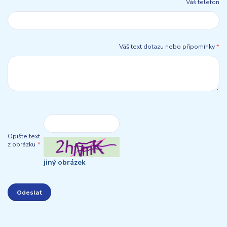
Váš telefon
Váš text dotazu nebo připomínky
*
Opište text
z obrázku
*
jiný obrázek