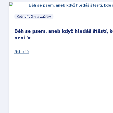
Kolií příběhy a zážitky
Běh se psem, aneb když hledáš štěstí,
není ☀️
číst celé