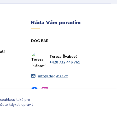
Ráda Vám poradím
DOG BAR
utí
Tereza Švábová
+420 732 446 761
info@dog-bar.cz
 souhlasu také pro
žete kdykoli upravit