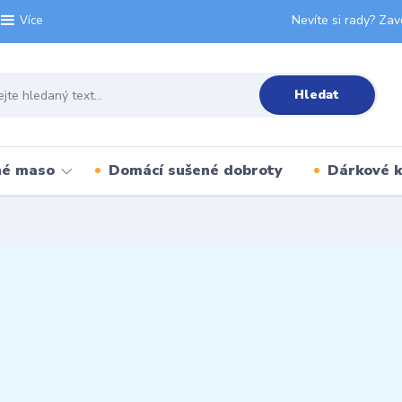
Nevíte si rady? Zav
Více
Hledat
né maso
Domácí sušené dobroty
Dárkové 