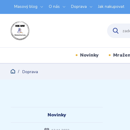
Masový blog
O nás
Doprava
Jak nakupovat
Novinky
Mraže
Doprava
Novinky