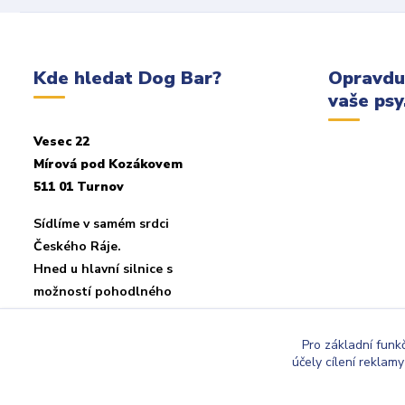
Kde hledat Dog Bar?
Opravdu
vaše psy.
Vesec 22
Mírová pod Kozákovem
511 01 Turnov
Sídlíme v samém srdci
Českého Ráje.
Hned u hlavní silnice s
možností pohodlného
parkování u objektu.
Pro základní funk
účely cílení reklam