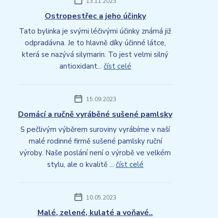
13.11.2023
Ostropestřec a jeho účinky
Tato bylinka je svými léčivými účinky známá již
odpradávna. Je to hlavně díky účinné látce,
která se nazývá silymarin. To jest velmi silný
antioxidant...
číst celé
15.09.2023
Domácí a ručně vyráběné sušené pamlsky
S pečlivým výběrem suroviny vyrábíme v naší
malé rodinné firmě sušené pamlsky ruční
výroby. Naše poslání není o výrobě ve velkém
stylu, ale o kvalitě ...
číst celé
10.05.2023
Malé, zelené, kulaté a voňavé..