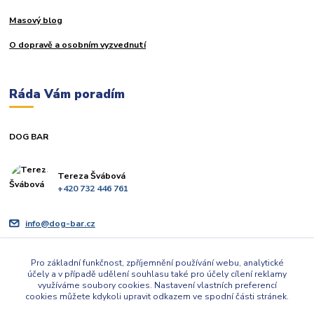
Masový blog
O dopravě a osobním vyzvednutí
Ráda Vám poradím
DOG BAR
Tereza Švábová
+420 732 446 761
info@dog-bar.cz
Pro základní funkčnost, zpříjemnění používání webu, analytické
účely a v případě udělení souhlasu také pro účely cílení reklamy
využíváme soubory cookies. Nastavení vlastních preferencí
cookies můžete kdykoli upravit odkazem ve spodní části stránek.