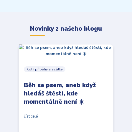
Novinky z našeho blogu
Kolií příběhy a zážitky
Běh se psem, aneb když
hledáš štěstí, kde
momentálně není ☀️
číst celé