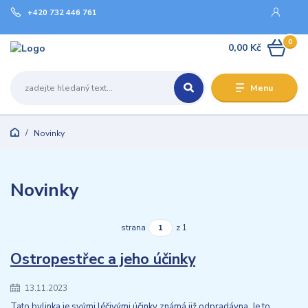
+420 732 446 761
0
0,00 Kč
Menu
Novinky
Novinky
strana
z 1
Ostropestřec a jeho účinky
13.11.2023
Tato bylinka je svými léčivými účinky známá již odpradávna. Je to