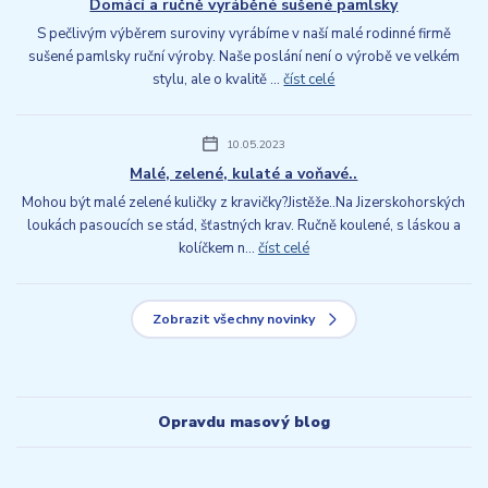
Domácí a ručně vyráběné sušené pamlsky
S pečlivým výběrem suroviny vyrábíme v naší malé rodinné firmě
sušené pamlsky ruční výroby. Naše poslání není o výrobě ve velkém
stylu, ale o kvalitě ...
číst celé
10.05.2023
Malé, zelené, kulaté a voňavé..
Mohou být malé zelené kuličky z kravičky?Jistěže..Na Jizerskohorských
loukách pasoucích se stád, šťastných krav. Ručně koulené, s láskou a
kolíčkem n...
číst celé
Zobrazit všechny novinky
Opravdu masový blog