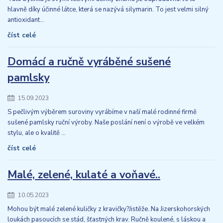
hlavně díky účinné látce, která se nazývá silymarin. To jest velmi silný
antioxidant...
číst celé
Domácí a ručně vyráběné sušené
pamlsky
15.09.2023
S pečlivým výběrem suroviny vyrábíme v naší malé rodinné firmě
sušené pamlsky ruční výroby. Naše poslání není o výrobě ve velkém
stylu, ale o kvalitě ...
číst celé
Malé, zelené, kulaté a voňavé..
10.05.2023
Mohou být malé zelené kuličky z kravičky?Jistěže..Na Jizerskohorských
loukách pasoucích se stád, šťastných krav. Ručně koulené, s láskou a