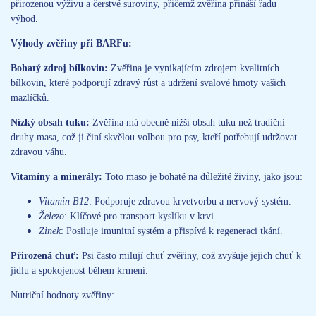
přirozenou výživu a čerstvé suroviny, přičemž zvěřina přináší řadu
výhod.
Výhody zvěřiny při BARFu:
Bohatý zdroj bílkovin:
Zvěřina je vynikajícím zdrojem kvalitních
bílkovin, které podporují zdravý růst a udržení svalové hmoty vašich
mazlíčků.
Nízký obsah tuku:
Zvěřina má obecně nižší obsah tuku než tradiční
druhy masa, což ji činí skvělou volbou pro psy, kteří potřebují udržovat
zdravou váhu.
Vitamíny a minerály:
Toto maso je bohaté na důležité živiny, jako jsou:
Vitamin B12
: Podporuje zdravou krvetvorbu a nervový systém.
Železo
: Klíčové pro transport kyslíku v krvi.
Zinek
: Posiluje imunitní systém a přispívá k regeneraci tkání.
Přirozená chuť:
Psi často milují chuť zvěřiny, což zvyšuje jejich chuť k
jídlu a spokojenost během krmení.
Nutriční hodnoty zvěřiny: