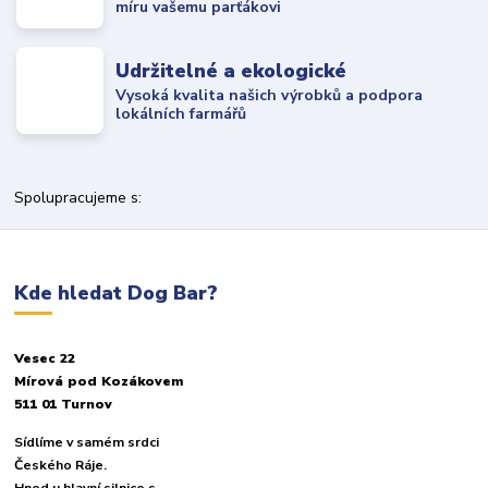
míru vašemu parťákovi
Udržitelné a ekologické
Vysoká kvalita našich výrobků a podpora
lokálních farmářů
Spolupracujeme s:
Kde hledat Dog Bar?
Vesec 22
Mírová pod Kozákovem
511 01 Turnov
Sídlíme v samém srdci
Českého Ráje.