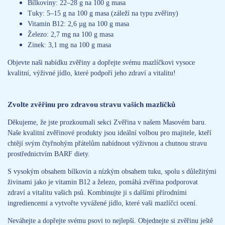
Bílkoviny: 22–28 g na 100 g masa
Tuky: 5–15 g na 100 g masa (záleží na typu zvěřiny)
Vitamin B12: 2,6 µg na 100 g masa
Železo: 2,7 mg na 100 g masa
Zinek: 3,1 mg na 100 g masa
Objevte naši nabídku zvěřiny a dopřejte svému mazlíčkovi vysoce
kvalitní, výživné jídlo, které podpoří jeho zdraví a vitalitu!
Zvolte zvěřinu pro zdravou stravu vašich mazlíčků
Děkujeme, že jste prozkoumali sekci Zvěřina v našem Masovém baru.
Naše kvalitní zvěřinové produkty jsou ideální volbou pro majitele, kteří
chtějí svým čtyřnohým přátelům nabídnout výživnou a chutnou stravu
prostřednictvím BARF diety.
S vysokým obsahem bílkovin a nízkým obsahem tuku, spolu s důležitými
živinami jako je vitamin B12 a železo, pomáhá zvěřina podporovat
zdraví a vitalitu vašich psů. Kombinujte ji s dalšími přírodními
ingrediencemi a vytvořte vyvážené jídlo, které vaši mazlíčci ocení.
Neváhejte a dopřejte svému psovi to nejlepší. Objednejte si zvěřinu ještě