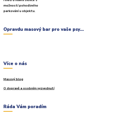
Hned u hlavní silnice s
možností pohodlného
parkování u objektu.
Opravdu masový bar pro vaše psy...
Více o nás
Masový blog
O dopravě a osobním vyzvednutí
Ráda Vám poradím