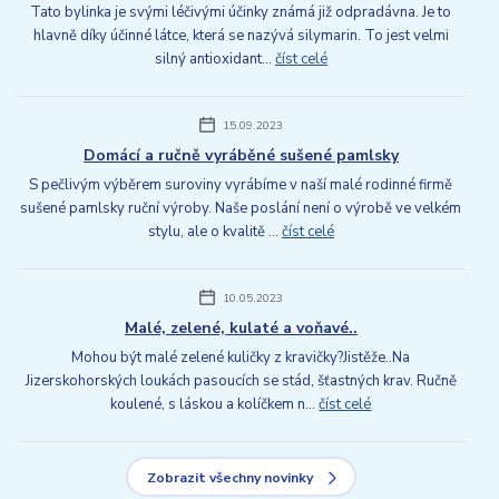
Tato bylinka je svými léčivými účinky známá již odpradávna. Je to
hlavně díky účinné látce, která se nazývá silymarin. To jest velmi
silný antioxidant...
číst celé
15.09.2023
Domácí a ručně vyráběné sušené pamlsky
S pečlivým výběrem suroviny vyrábíme v naší malé rodinné firmě
sušené pamlsky ruční výroby. Naše poslání není o výrobě ve velkém
stylu, ale o kvalitě ...
číst celé
10.05.2023
Malé, zelené, kulaté a voňavé..
Mohou být malé zelené kuličky z kravičky?Jistěže..Na
Jizerskohorských loukách pasoucích se stád, šťastných krav. Ručně
koulené, s láskou a kolíčkem n...
číst celé
Zobrazit všechny novinky