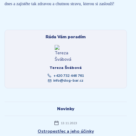
dnes a zajistěte tak zdravou a chutnou stravu, kterou si zaslouží!
Ráda Vám poradím
Tereza Švábová
+420 732 446 761
info@dog-bar.cz
Novinky
13.11.2023
Ostropestřec a jeho účinky