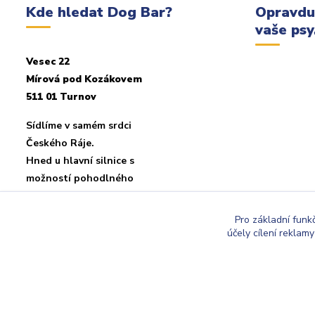
Kde hledat Dog Bar?
Opravdu
vaše psy.
Vesec 22
Mírová pod Kozákovem
511 01 Turnov
Sídlíme v samém srdci
Českého Ráje.
Hned u hlavní silnice s
možností pohodlného
parkování u objektu.
Pro základní funk
účely cílení reklam