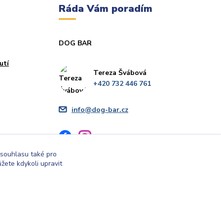
Ráda Vám poradím
DOG BAR
utí
Tereza Švábová
+420 732 446 761
info@dog-bar.cz
 souhlasu také pro
žete kdykoli upravit