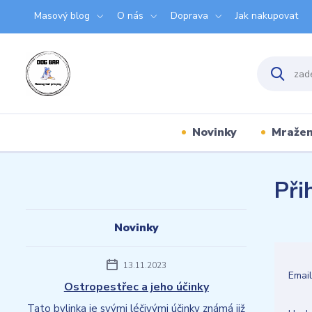
Masový blog
O nás
Doprava
Jak nakupovat
Novinky
Mraže
Při
Novinky
13.11.2023
Emai
Ostropestřec a jeho účinky
Tato bylinka je svými léčivými účinky známá již