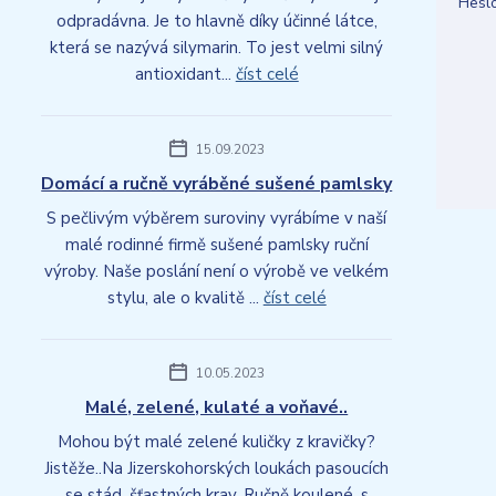
Hesl
odpradávna. Je to hlavně díky účinné látce,
která se nazývá silymarin. To jest velmi silný
antioxidant...
číst celé
15.09.2023
Domácí a ručně vyráběné sušené pamlsky
S pečlivým výběrem suroviny vyrábíme v naší
malé rodinné firmě sušené pamlsky ruční
výroby. Naše poslání není o výrobě ve velkém
stylu, ale o kvalitě ...
číst celé
10.05.2023
Malé, zelené, kulaté a voňavé..
Mohou být malé zelené kuličky z kravičky?
Jistěže..Na Jizerskohorských loukách pasoucích
se stád, šťastných krav. Ručně koulené, s