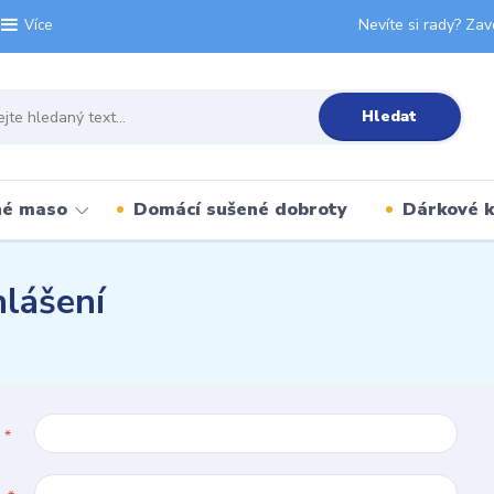
Nevíte si rady? Zav
Více
Hledat
né maso
Domácí sušené dobroty
Dárkové 
hlášení
l
*