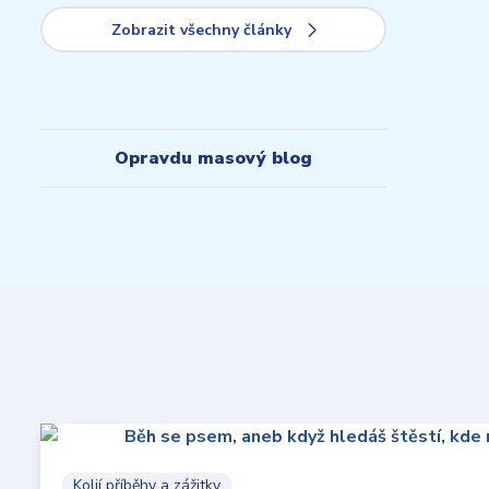
Zobrazit všechny články
Opravdu masový blog
Kolií příběhy a zážitky