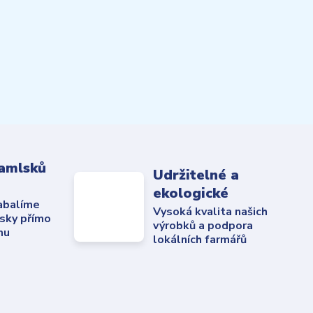
amlsků
Udržitelné a
ekologické
abalíme
Vysoká kvalita našich
sky přímo
výrobků a podpora
mu
lokálních farmářů