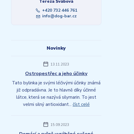
Tereza Švábová
+420 732 446 761
info@dog-bar.cz
Novinky
13.11.2023
Ostropestřec a jeho účinky
Tato bylinka je svými léčivými účinky známá
již odpradávna. Je to hlavně díky účinné
látce, která se nazývá silymarin. To jest
velmi silný antioxidant...
číst celé
15.09.2023