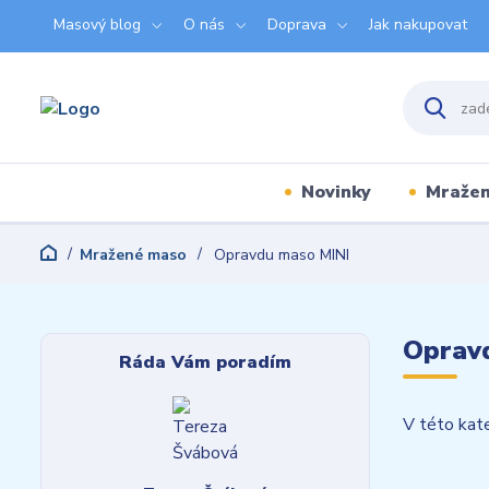
Masový blog
O nás
Doprava
Jak nakupovat
Novinky
Mraže
Mražené maso
Opravdu maso MINI
Oprav
Ráda Vám poradím
V této kate