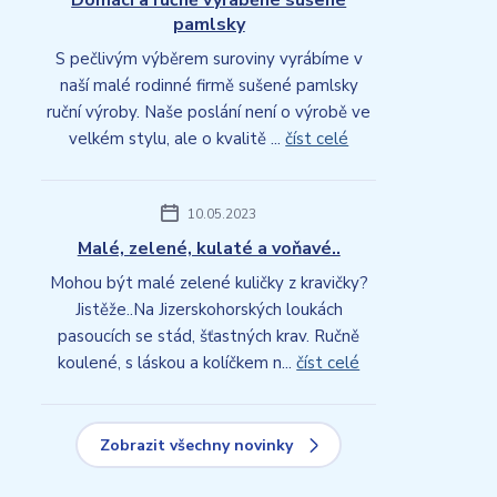
Domácí a ručně vyráběné sušené
pamlsky
S pečlivým výběrem suroviny vyrábíme v
naší malé rodinné firmě sušené pamlsky
ruční výroby. Naše poslání není o výrobě ve
velkém stylu, ale o kvalitě ...
číst celé
10.05.2023
Malé, zelené, kulaté a voňavé..
Mohou být malé zelené kuličky z kravičky?
Jistěže..Na Jizerskohorských loukách
pasoucích se stád, šťastných krav. Ručně
koulené, s láskou a kolíčkem n...
číst celé
Zobrazit všechny novinky