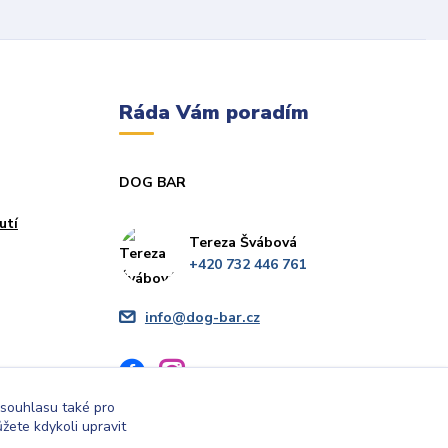
Ráda Vám poradím
DOG BAR
utí
Tereza Švábová
+420 732 446 761
info@dog-bar.cz
 souhlasu také pro
žete kdykoli upravit