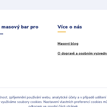
 masový bar pro
Více o nás
..
Masový blog
O dopravě a osobním vyzvedn
čnost, zpříjemnění používání webu, analytické účely a v případě udělení
y využíváme soubory cookies. Nastavení vlastních preferencí cookies mů
odkazem ve spodní části stránek.