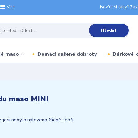
Nevíte si rady? Zav
Více
Hledat
né maso
Domácí sušené dobroty
Dárkové 
du maso MINI
gorii nebylo nalezeno žádné zboží.