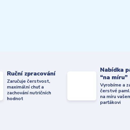
Nabídka p
Ruční zpracování
“na míru”
Zaručuje čerstvost,
Vyrobíme a z
maximální chuť a
čerstvé paml
zachování nutričních
na míru vaše
hodnot
parťákovi