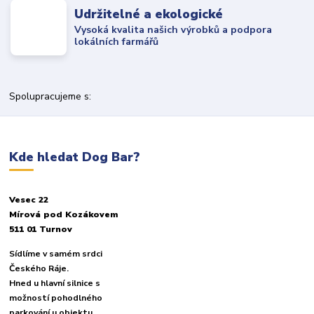
Udržitelné a ekologické
Vysoká kvalita našich výrobků a podpora
lokálních farmářů
Spolupracujeme s:
Kde hledat Dog Bar?
Vesec 22
Mírová pod Kozákovem
511 01 Turnov
Sídlíme v samém srdci
Českého Ráje.
Hned u hlavní silnice s
možností pohodlného
parkování u objektu.