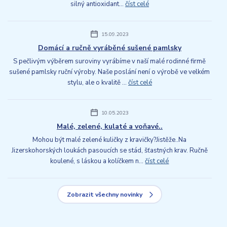
silný antioxidant...
číst celé
15.09.2023
Domácí a ručně vyráběné sušené pamlsky
S pečlivým výběrem suroviny vyrábíme v naší malé rodinné firmě
sušené pamlsky ruční výroby. Naše poslání není o výrobě ve velkém
stylu, ale o kvalitě ...
číst celé
10.05.2023
Malé, zelené, kulaté a voňavé..
Mohou být malé zelené kuličky z kravičky?Jistěže..Na
Jizerskohorských loukách pasoucích se stád, šťastných krav. Ručně
koulené, s láskou a kolíčkem n...
číst celé
Zobrazit všechny novinky