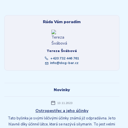
Ráda Vám poradím
Tereza Švábová
+420 732 446 761
info@dog-bar.cz
Novinky
13.11.2023
Ostropestřec a jeho účinky
Tato bylinka je svými léčivými účinky známá již odpradávna. Je to
hlavně díky účinné látce, která se nazývá silymarin. To jest velmi