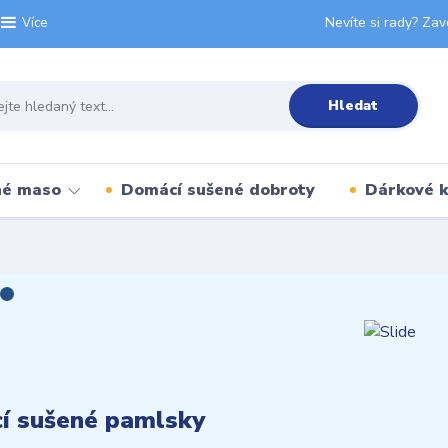
Nevíte si rady? Zav
Více
Hledat
né maso
Domácí sušené dobroty
Dárkové 
í sušené pamlsky