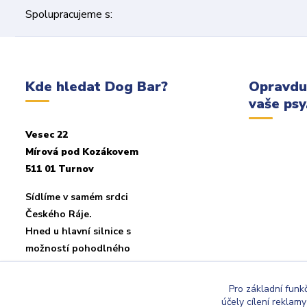
Spolupracujeme s:
Kde hledat Dog Bar?
Opravdu
vaše psy.
Vesec 22
Mírová pod Kozákovem
511 01 Turnov
Sídlíme v samém srdci
Českého Ráje.
Hned u hlavní silnice s
možností pohodlného
parkování u objektu.
Pro základní funk
účely cílení reklam