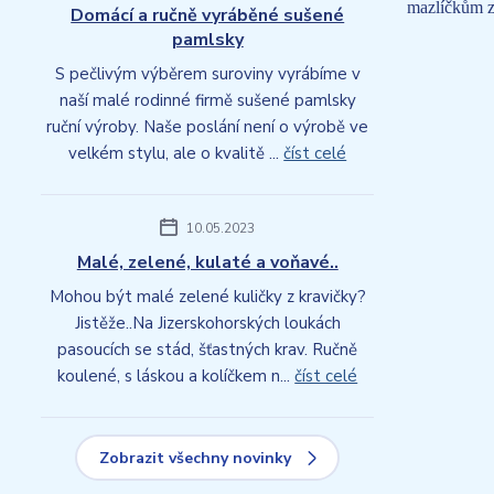
mazlíčkům z
Domácí a ručně vyráběné sušené
pamlsky
S pečlivým výběrem suroviny vyrábíme v
naší malé rodinné firmě sušené pamlsky
ruční výroby. Naše poslání není o výrobě ve
velkém stylu, ale o kvalitě ...
číst celé
10.05.2023
Malé, zelené, kulaté a voňavé..
Mohou být malé zelené kuličky z kravičky?
Jistěže..Na Jizerskohorských loukách
pasoucích se stád, šťastných krav. Ručně
koulené, s láskou a kolíčkem n...
číst celé
Zobrazit všechny novinky