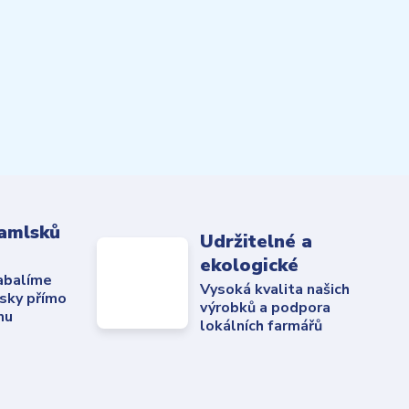
amlsků
Udržitelné a
ekologické
abalíme
Vysoká kvalita našich
sky přímo
výrobků a podpora
mu
lokálních farmářů