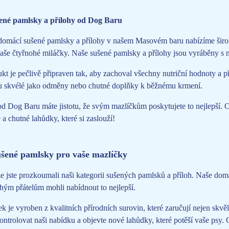
ené pamlsky a přílohy od Dog Baru
 domácí sušené pamlsky a přílohy v našem Masovém baru nabízíme širok
vaše čtyřnohé miláčky. Naše sušené pamlsky a přílohy jsou vyráběny s
t je pečlivě připraven tak, aby zachoval všechny nutriční hodnoty a p
u skvélé jako odměny nebo chutné doplňky k běžnému krmení.
d Dog Baru máte jistotu, že svým mazlíčkům poskytujete to nejlepší. 
a chutné lahůdky, které si zaslouží!
šené pamlsky pro vaše mazlíčky
 jste prozkoumali naši kategorii sušených pamlsků a příloh. Naše dom
hým přátelům mohli nabídnout to nejlepší.
 je vyroben z kvalitních přírodních surovin, které zaručují nejen skv
ontrolovat naši nabídku a objevte nové lahůdky, které potěší vaše psy.