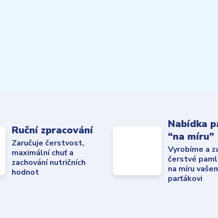
Nabídka p
Ruční zpracování
“na míru”
Zaručuje čerstvost,
Vyrobíme a z
maximální chuť a
čerstvé paml
zachování nutričních
na míru vaše
hodnot
parťákovi