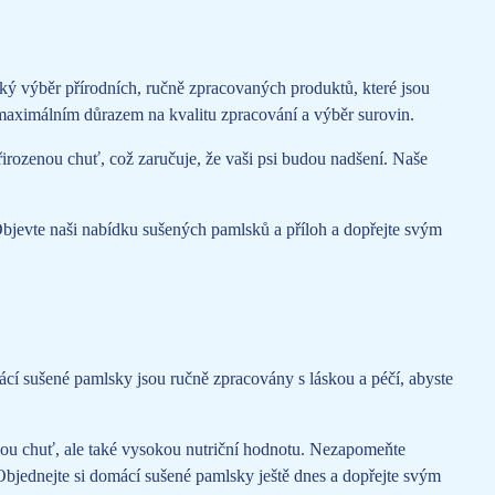
ý výběr přírodních, ručně zpracovaných produktů, které jsou
 maximálním důrazem na kvalitu zpracování a výběr surovin.
řirozenou chuť, což zaručuje, že vaši psi budou nadšení. Naše
Objevte naši nabídku sušených pamlsků a příloh a dopřejte svým
ácí sušené pamlsky jsou ručně zpracovány s láskou a péčí, abyste
ělou chuť, ale také vysokou nutriční hodnotu. Nezapomeňte
 Objednejte si domácí sušené pamlsky ještě dnes a dopřejte svým