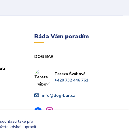
Ráda Vám poradím
DOG BAR
utí
Tereza Švábová
+420 732 446 761
info@dog-bar.cz
 souhlasu také pro
žete kdykoli upravit