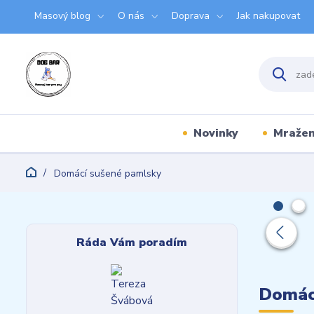
Masový blog
O nás
Doprava
Jak nakupovat
Novinky
Mraže
Domácí sušené pamlsky
Ráda Vám poradím
Domác