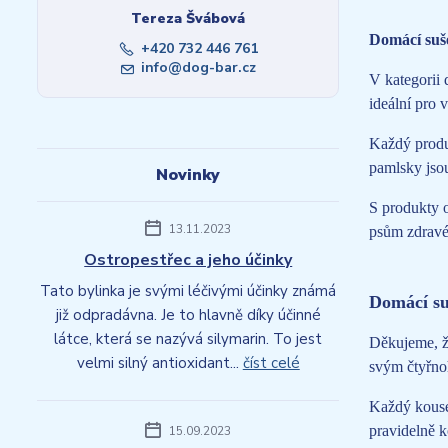
Tereza Švábová
Domácí suš
+420 732 446 761
info@dog-bar.cz
V kategorii
ideální pro 
Každý produk
pamlsky jso
Novinky
S produkty o
13.11.2023
psům zdravé 
Ostropestřec a jeho účinky
Tato bylinka je svými léčivými účinky známá
Domácí su
již odpradávna. Je to hlavně díky účinné
látce, která se nazývá silymarin. To jest
Děkujeme, že
velmi silný antioxidant...
číst celé
svým čtyřno
Každý kousek
pravidelně k
15.09.2023