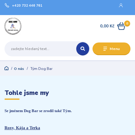
+420 732 446 761
0
0,00 Kč
Menu
O nás
Tým Dog Bar
Tohle jsme my
Se jménem Dog Bar se zrodil také Tým.
Roxy, Kája a Terka