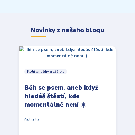
Novinky z našeho blogu
Kolií příběhy a zážitky
Běh se psem, aneb když
hledáš štěstí, kde
momentálně není ☀️
číst celé