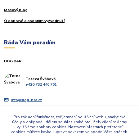
Masový blog
O dopravě a osobním vyzvednutí
Ráda Vám poradím
DOG BAR
Tereza Švábová
+420 732 446 761
info@dog-bar.cz
Pro základní funkčnost, zpříjemnění používání webu, analytické
účely a v případě udělení souhlasu také pro účely cílení reklamy
využíváme soubory cookies. Nastavení vlastních preferencí
cookies můžete kdykoli upravit odkazem ve spodní části stránek.