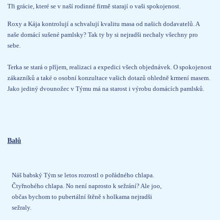
Tři grácie, které se v naší rodinné firmě starají o vaši spokojenost.
Roxy a Kája kontrolují a schvalují kvalitu masa od našich dodavatelů. A
naše domácí sušené pamlsky? Tak ty by si nejradši nechaly všechny pro
sebe.
Terka se stará o příjem, realizaci a expedici všech objednávek. O spokojenost
zákazníků a také o osobní konzultace vašich dotazů ohledně krmení masem.
Jako jediný dvounožec v Týmu má na starost i výrobu domácích pamlsků.
Balů
Náš babský Tým se letos rozrostl o pořádného chlapa.
Čtyřnohého chlapa. No není naprosto k sežrání? Ale joo,
občas bychom to pubertální štěně s holkama nejradši
sežraly.