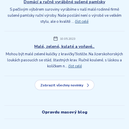
Domácí a ručně vyráběné sušené pamlsky
S pečlivým výběrem suroviny vyrábíme v naší malé rodinné firmě
sušené pamlsky ruční výroby. Naše poslání není o výrobě ve velkém
stylu, ale o kvalitě ...
číst celé
10.05.2023
Malé, zelené, kulaté a voňavé..
Mohou být malé zelené kuličky z kravičky?Jistěže..Na Jizerskohorských
loukách pasoucích se stád, šťastných krav. Ručně koulené, s láskou a
kolíčkem n...
číst celé
Zobrazit všechny novinky
Opravdu masový blog