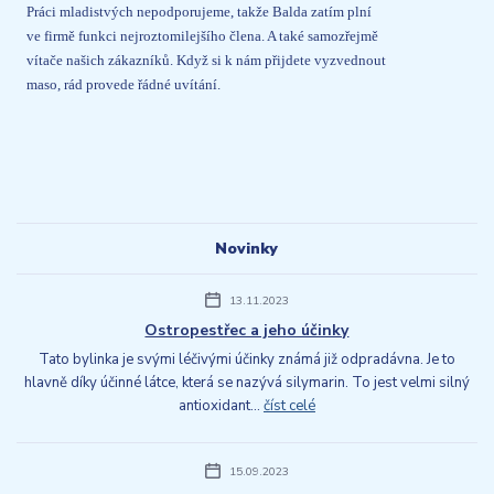
Práci mladistvých nepodporujeme, takže Balda zatím plní
ve firmě funkci nejroztomilejšího člena. A také samozřejmě
vítače našich zákazníků. Když si k nám přijdete vyzvednout
maso, rád provede řádné uvítání.
Novinky
13.11.2023
Ostropestřec a jeho účinky
Tato bylinka je svými léčivými účinky známá již odpradávna. Je to
hlavně díky účinné látce, která se nazývá silymarin. To jest velmi silný
antioxidant...
číst celé
15.09.2023