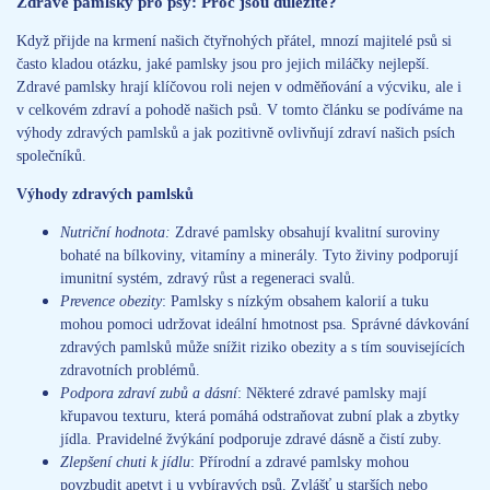
Zdravé pamlsky pro psy: Proč jsou důležité?
Když přijde na krmení našich čtyřnohých přátel, mnozí majitelé psů si
často kladou otázku, jaké pamlsky jsou pro jejich miláčky nejlepší.
Zdravé pamlsky hrají klíčovou roli nejen v odměňování a výcviku, ale i
v celkovém zdraví a pohodě našich psů. V tomto článku se podíváme na
výhody zdravých pamlsků a jak pozitivně ovlivňují zdraví našich psích
společníků.
Výhody zdravých pamlsků
Nutriční hodnota:
Zdravé pamlsky obsahují kvalitní suroviny
bohaté na bílkoviny, vitamíny a minerály. Tyto živiny podporují
imunitní systém, zdravý růst a regeneraci svalů.
Prevence obezity
: Pamlsky s nízkým obsahem kalorií a tuku
mohou pomoci udržovat ideální hmotnost psa. Správné dávkování
zdravých pamlsků může snížit riziko obezity a s tím souvisejících
zdravotních problémů.
Podpora zdraví zubů a dásní
: Některé zdravé pamlsky mají
křupavou texturu, která pomáhá odstraňovat zubní plak a zbytky
jídla. Pravidelné žvýkání podporuje zdravé dásně a čistí zuby.
Zlepšení chuti k jídlu
: Přírodní a zdravé pamlsky mohou
povzbudit apetyt i u vybíravých psů. Zvlášť u starších nebo