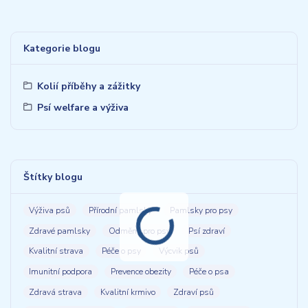
Kategorie blogu
Kolií příběhy a zážitky
Psí welfare a výživa
Štítky blogu
Výživa psů
Přírodní pamlsky
Pamlsky pro psy
Zdravé pamlsky
Odměny pro psy
Psí zdraví
Kvalitní strava
Péče o psy
Výcvik psů
Imunitní podpora
Prevence obezity
Péče o psa
Zdravá strava
Kvalitní krmivo
Zdraví psů