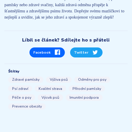
pamlsky nebo zdravé svačiny, každá zdravá odměna přispěje k
šťastnějšímu a zdravějšímu psímu životu. Dopřejte svému mazlíčkovi to
nejlepší a uvidíte, jak se jeho zdraví a spokojenost výrazně zlepší!
Líbil se článek? Sdílejte ho s přáteli
Facebook
Twitter
Štítky
Zdravé pamlsky
Výživa psů
Odměny pro psy
Psí zdraví
Kvalitní strava
Přírodní pamlsky
Péče o psy
Výcvik psů
Imunitní podpora
Prevence obezity