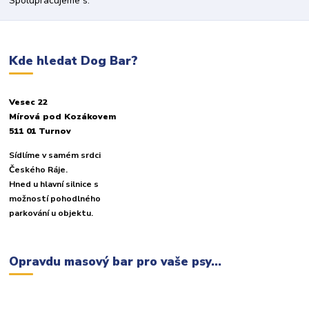
Spolupracujeme s:
Kde hledat Dog Bar?
Vesec 22
Mírová pod Kozákovem
511 01 Turnov
Sídlíme v samém srdci
Českého Ráje.
Hned u hlavní silnice s
možností pohodlného
parkování u objektu.
Opravdu masový bar pro vaše psy...