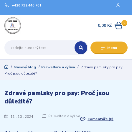
+420 732 446 761
0
0,00 Kč
Menu
Masový blog
Psí welfare a výživa
Zdravé pamlsky pro psy:
Proč jsou důležité?
Zdravé pamlsky pro psy: Proč jsou
důležité?
Psí welfare a výživa
11
10
2024
Komentáře (0)