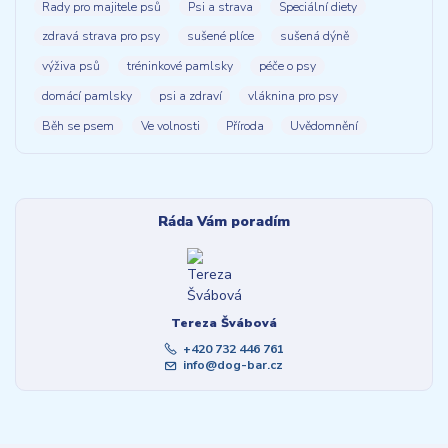
Rady pro majitele psů
Psi a strava
Speciální diety
zdravá strava pro psy
sušené plíce
sušená dýně
výživa psů
tréninkové pamlsky
péče o psy
domácí pamlsky
psi a zdraví
vláknina pro psy
Běh se psem
Ve volnosti
Příroda
Uvědomnění
Ráda Vám poradím
Tereza Švábová
+420 732 446 761
info@dog-bar.cz