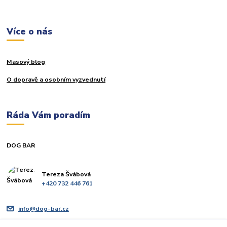
Více o nás
Masový blog
O dopravě a osobním vyzvednutí
Ráda Vám poradím
DOG BAR
Tereza Švábová
+420 732 446 761
info@dog-bar.cz