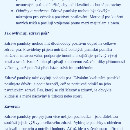
nemocných psů je důležité, aby jedli kvalitní a chutné potraviny.
Odměny a motivace
: Zdravé pamlsky mohou být skvělým
nástrojem pro výcvik a pozitivní posilování. Motivují psa k učení
nových triků a posilují vzájemné pouto mezi majitelem a psem.
Jak ovlivňují zdraví psů?
Zdravé pamlsky mohou mít dlouhodobý pozitivní dopad na celkové
zdraví psa. Pravidelný příjem nutričně bohatých pamlsků pomáhá
udržovat zdravou váhu, podporuje imunitu a zajišťuje správný vývoj
kostí a svalů. Kromě toho přispívají k dobrému zažívání díky přítomnosti
vlákniny, což pomáhá předcházet trávicím problémům.
Zdravé pamlsky také zvyšují pohodu psa. Dáváním kvalitních pamlsků
posilujete důvěru a pocit bezpečí, což se pozitivně odráží na jeho
psychickém zdraví. Pes, který se cítí šťastný a zdravý, je obvykle
klidnější a méně náchylný k úzkosti nebo stresu.
Závěrem
Zdravé pamlsky pro psy jsou více než jen pochoutka – jsou důležitou
součástí jejich výživy a celkového zdraví. Vybírejte pamlsky s ohledem
na kvalitu surovin a nutriční hodnoty. Ať už jde o sušené maso, přírodní