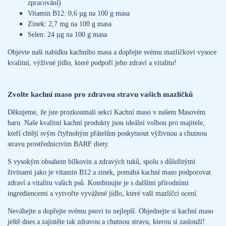
zpracování)
Vitamin B12: 0,6 µg na 100 g masa
Zinek: 2,7 mg na 100 g masa
Selen: 24 µg na 100 g masa
Objevte naši nabídku kachního masa a dopřejte svému mazlíčkovi vysoce
kvalitní, výživné jídlo, které podpoří jeho zdraví a vitalitu!
Zvolte kachní maso pro zdravou stravu vašich mazlíčků
Děkujeme, že jste prozkoumali sekci Kachní maso v našem Masovém
baru. Naše kvalitní kachní produkty jsou ideální volbou pro majitele,
kteří chtějí svým čtyřnohým přátelům poskytnout výživnou a chutnou
stravu prostřednictvím BARF diety.
S vysokým obsahem bílkovin a zdravých tuků, spolu s důležitými
živinami jako je vitamin B12 a zinek, pomáhá kachní maso podporovat
zdraví a vitalitu vašich psů. Kombinujte je s dalšími přírodními
ingrediencemi a vytvořte vyvážené jídlo, které vaši mazlíčci ocení.
Neváhejte a dopřejte svému psovi to nejlepší. Objednejte si kachní maso
ještě dnes a zajistěte tak zdravou a chutnou stravu, kterou si zaslouží!