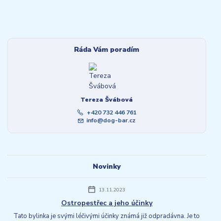
Ráda Vám poradím
Tereza Švábová
+420 732 446 761
info@dog-bar.cz
Novinky
13.11.2023
Ostropestřec a jeho účinky
Tato bylinka je svými léčivými účinky známá již odpradávna. Je to