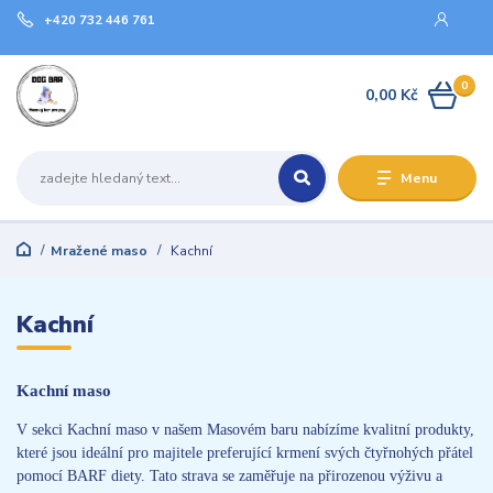
+420 732 446 761
0
0,00 Kč
Menu
Mražené maso
Kachní
Kachní
Kachní maso
V sekci Kachní maso v našem Masovém baru nabízíme kvalitní produkty,
které jsou ideální pro majitele preferující krmení svých čtyřnohých přátel
pomocí BARF diety. Tato strava se zaměřuje na přirozenou výživu a