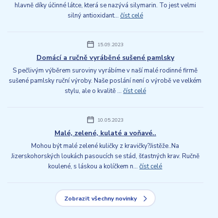
hlavně díky účinné látce, která se nazývá silymarin. To jest velmi
silný antioxidant...
číst celé
15.09.2023
Domácí a ručně vyráběné sušené pamlsky
S pečlivým výběrem suroviny vyrábíme v naší malé rodinné firmě
sušené pamlsky ruční výroby. Naše poslání není o výrobě ve velkém
stylu, ale o kvalitě ...
číst celé
10.05.2023
Malé, zelené, kulaté a voňavé..
Mohou být malé zelené kuličky z kravičky?Jistěže..Na
Jizerskohorských loukách pasoucích se stád, šťastných krav. Ručně
koulené, s láskou a kolíčkem n...
číst celé
Zobrazit všechny novinky