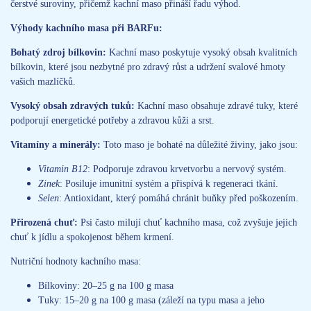
čerstvé suroviny, přičemž kachní maso přináší řadu výhod.
Výhody kachního masa při BARFu:
Bohatý zdroj bílkovin:
Kachní maso poskytuje vysoký obsah kvalitních
bílkovin, které jsou nezbytné pro zdravý růst a udržení svalové hmoty
vašich mazlíčků.
Vysoký obsah zdravých tuků:
Kachní maso obsahuje zdravé tuky, které
podporují energetické potřeby a zdravou kůži a srst.
Vitamíny a minerály:
Toto maso je bohaté na důležité živiny, jako jsou:
Vitamin B12
: Podporuje zdravou krvetvorbu a nervový systém.
Zinek
: Posiluje imunitní systém a přispívá k regeneraci tkání.
Selen
: Antioxidant, který pomáhá chránit buňky před poškozením.
Přirozená chuť:
Psi často milují chuť kachního masa, což zvyšuje jejich
chuť k jídlu a spokojenost během krmení.
Nutriční hodnoty kachního masa:
Bílkoviny: 20–25 g na 100 g masa
Tuky: 15–20 g na 100 g masa (záleží na typu masa a jeho