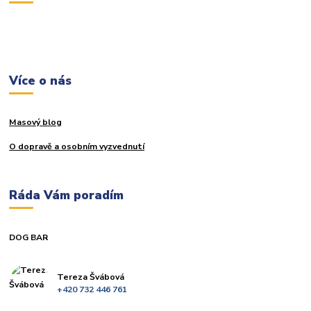
Více o nás
Masový blog
O dopravě a osobním vyzvednutí
Ráda Vám poradím
DOG BAR
Tereza Švábová
+420 732 446 761