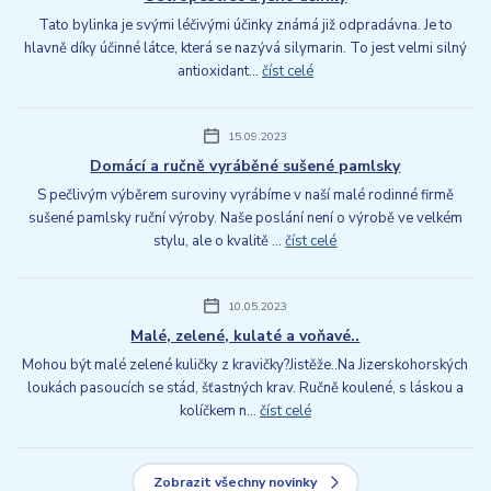
Tato bylinka je svými léčivými účinky známá již odpradávna. Je to
hlavně díky účinné látce, která se nazývá silymarin. To jest velmi silný
antioxidant...
číst celé
15.09.2023
Domácí a ručně vyráběné sušené pamlsky
S pečlivým výběrem suroviny vyrábíme v naší malé rodinné firmě
sušené pamlsky ruční výroby. Naše poslání není o výrobě ve velkém
stylu, ale o kvalitě ...
číst celé
10.05.2023
Malé, zelené, kulaté a voňavé..
Mohou být malé zelené kuličky z kravičky?Jistěže..Na Jizerskohorských
loukách pasoucích se stád, šťastných krav. Ručně koulené, s láskou a
kolíčkem n...
číst celé
Zobrazit všechny novinky