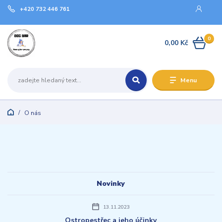
+420 732 446 761
0
0,00 Kč
Menu
O nás
Novinky
13.11.2023
Ostropestřec a jeho účinky