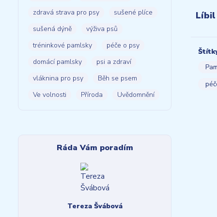
zdravá strava pro psy
sušené plíce
Líbil
sušená dýně
výživa psů
tréninkové pamlsky
péče o psy
Štítk
domácí pamlsky
psi a zdraví
Pam
vláknina pro psy
Běh se psem
péč
Ve volnosti
Příroda
Uvědomnění
Ráda Vám poradím
Tereza Švábová