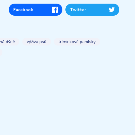
Facebook
Twitter
ná dýně
výživa psů
tréninkové pamlsky