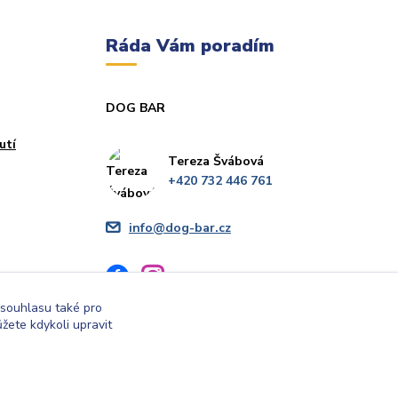
Ráda Vám poradím
DOG BAR
utí
Tereza Švábová
+420 732 446 761
info@dog-bar.cz
 souhlasu také pro
žete kdykoli upravit