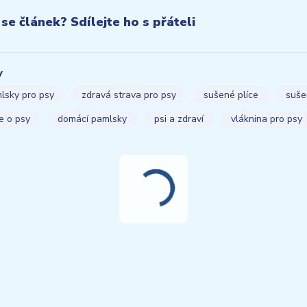
 se článek? Sdílejte ho s přáteli
y
lsky pro psy
zdravá strava pro psy
sušené plíce
suše
e o psy
domácí pamlsky
psi a zdraví
vláknina pro psy