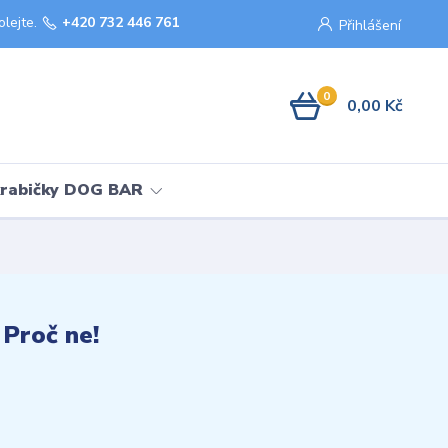
olejte.
+420 732 446 761
Přihlášení
0
0,00 Kč
krabičky DOG BAR
 Proč ne!