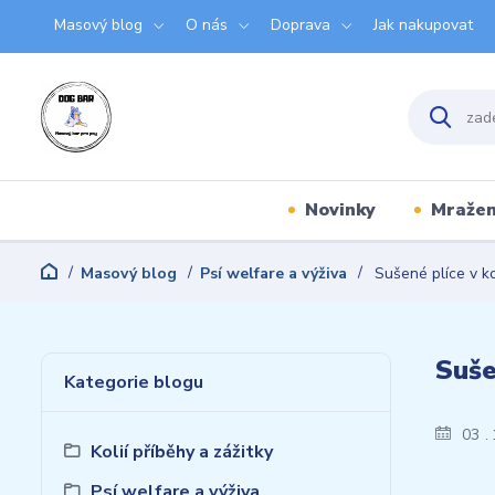
Masový blog
O nás
Doprava
Jak nakupovat
Novinky
Mraže
Masový blog
Psí welfare a výživa
Sušené plíce v ko
Suše
Kategorie blogu
03
Kolií příběhy a zážitky
Psí welfare a výživa