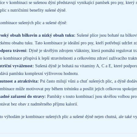
íce v kombinaci se sušenou dýní představují vynikající pamlsek pro psy, který
plic s nutričními benefity sušené dýně.
ombinace sušených plic a sušené dýně:
soký obsah bílkovin a nízký obsah tuku:
Sušené plíce jsou bohaté na bílkovi
zkému obsahu tuku. Tato kombinace je ideální pro psy, kteří potřebují udržet z
dpora trávení:
Dýně je skvělým zdrojem vlákniny, která pomáhá regulovat tráv
to kombinace přispívá k lepší stravitelnosti a celkovému zdraví zažívacího trakt
triční vyváženost:
Sušená dýně je bohatá na vitaminy A, C a E, které podporu
dává pamlsku komplexní výživovou hodnotu.
utnost a atraktivita:
Psi často milují vůni a chuť sušených plic, a dýně dodá
mbinace může motivovat psy během tréninku a posílit jejich celkovou spokojen
adné zařazení do stravy:
Pamlsky s touto kombinací jsou skvělou volbou pro
stávat bez obav z nadměrného příjmu kalorií.
o výhodám je kombinace sušených plic a sušené dýně nejen chutná, ale také vys