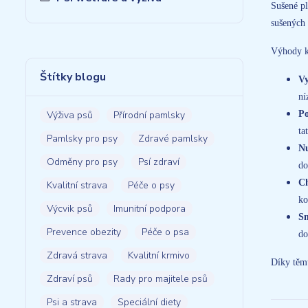
Sušené pl
sušených 
Výhody k
Štítky blogu
Vy
ní
Po
Výživa psů
Přírodní pamlsky
ta
Pamlsky pro psy
Zdravé pamlsky
Nu
Odměny pro psy
Psí zdraví
do
Ch
Kvalitní strava
Péče o psy
ko
Výcvik psů
Imunitní podpora
Sn
Prevence obezity
Péče o psa
do
Zdravá strava
Kvalitní krmivo
Díky těmt
Zdraví psů
Rady pro majitele psů
Psi a strava
Speciální diety