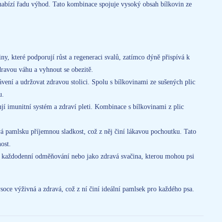
 nabízí řadu výhod. Tato kombinace spojuje vysoký obsah bílkovin ze
ny, které podporují růst a regeneraci svalů, zatímco dýně přispívá k
dravou váhu a vyhnout se obezitě.
ení a udržovat zdravou stolici. Spolu s bílkovinami ze sušených plic
u.
jí imunitní systém a zdraví pleti. Kombinace s bílkovinami z plic
vá pamlsku příjemnou sladkost, což z něj činí lákavou pochoutku. Tato
ost.
 každodenní odměňování nebo jako zdravá svačina, kterou mohou psi
oce výživná a zdravá, což z ní činí ideální pamlsek pro každého psa.