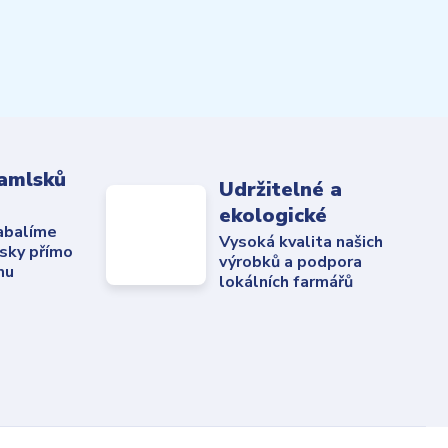
amlsků
Udržitelné a
ekologické
abalíme
Vysoká kvalita našich
sky přímo
výrobků a podpora
mu
lokálních farmářů