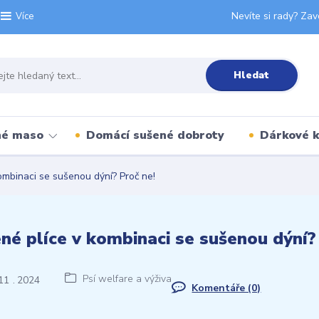
Nevíte si rady? Zav
Více
Hledat
né maso
Domácí sušené dobroty
Dárkové 
mbinaci se sušenou dýní? Proč ne!
né plíce v kombinaci se sušenou dýní?
Psí welfare a výživa
11
2024
Komentáře (0)