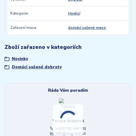
Kategorie
Hovězí
Zařazení masa
domácí sušené maso
Zboží zařazeno v kategoriích
Novinky
Domácí sušené dobroty
Ráda Vám poradím
Tereza Švábová
+420 732 446 761
info@dog-bar.cz