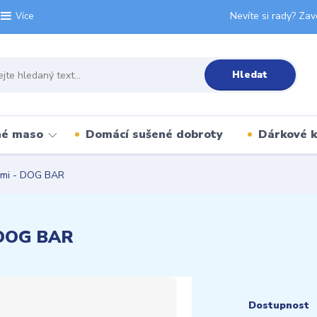
Nevíte si rady? Zav
Více
Hledat
né maso
Domácí sušené dobroty
Dárkové 
ami - DOG BAR
- DOG BAR
Dostupnost