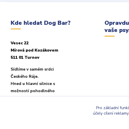
Kde hledat Dog Bar?
Opravdu
vaše psy.
Vesec 22
Mírová pod Kozákovem
511 01 Turnov
Sídlíme v samém srdci
Českého Ráje.
Hned u hlavní silnice s
možností pohodlného
parkování u objektu.
Pro základní funk
účely cílení reklam