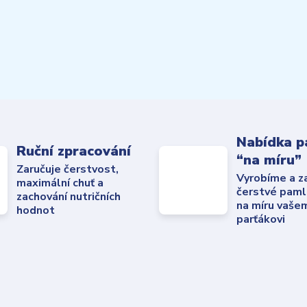
Nabídka p
Ruční zpracování
“na míru”
Zaručuje čerstvost,
Vyrobíme a z
maximální chuť a
čerstvé paml
zachování nutričních
na míru vaše
hodnot
parťákovi