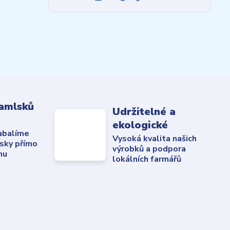
amlsků
Udržitelné a
ekologické
abalíme
Vysoká kvalita našich
sky přímo
výrobků a podpora
mu
lokálních farmářů