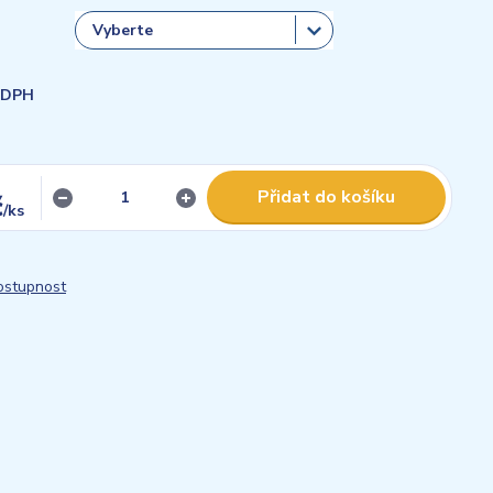
i DPH
Přidat do košíku
č
/
ks
dostupnost