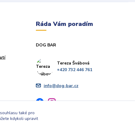
Ráda Vám poradím
DOG BAR
utí
Tereza Švábová
+420 732 446 761
info@dog-bar.cz
 souhlasu také pro
žete kdykoli upravit