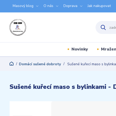
Masový blog
O nás
Doprava
Jak nakupovat
Novinky
Mraže
Domácí sušené dobroty
Sušené kuřecí maso s bylink
Sušené kuřecí maso s bylinkami 