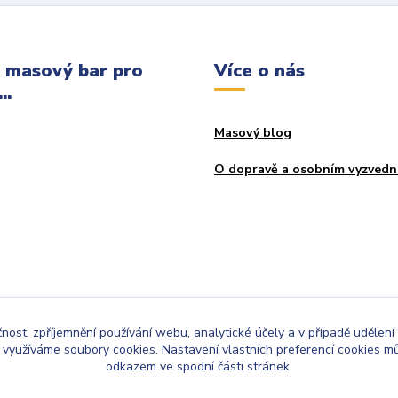
 masový bar pro
Více o nás
..
Masový blog
O dopravě a osobním vyzvedn
čnost, zpříjemnění používání webu, analytické účely a v případě udělení
y využíváme soubory cookies. Nastavení vlastních preferencí cookies mů
odkazem ve spodní části stránek.