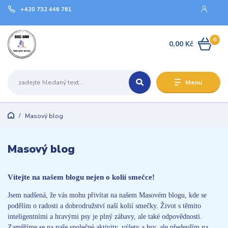
+420 732 446 761
0
0,00 Kč
Menu
Masový blog
Masový blog
Vítejte na našem blogu nejen o kolií smečce!
Jsem nadšená, že vás mohu přivítat na našem Masovém blogu, kde se
podělím o radosti a dobrodružství naší kolií smečky. Život s těmito
inteligentními a hravými psy je plný zábavy, ale také odpovědnosti.
Zaměříme se na naše společné aktivity, výlety a hry, ale především na