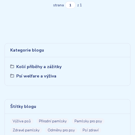
strana
z 1
Kategorie blogu
Kolií příběhy a zážitky
Psí welfare a výživa
Štítky blogu
Výživa psů
Přírodní pamlsky
Pamlsky pro psy
Zdravé pamlsky
Odměny pro psy
Psí zdraví