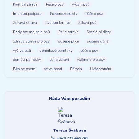
Kvalitní strava
Péče o psy
Výcvik psů
Imunitní podpora
Prevence obezity
Péče o psa
Zdravá strava
Kvalitní krmivo
Zdraví psů
Rady pro majitele psů
Psi a strava
Speciální diety
zdravá strava pro psy
sušené plíce
sušená dýně
výživa psů
tréninkové pamlsky
péče o psy
domácí pamlsky
psi a zdraví
vláknina pro psy
Běh se psem
Ve volnosti
Příroda
Uvědomnění
Ráda Vám poradím
Tereza Švábová
+420 732 446 761