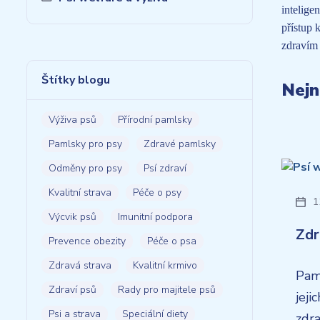
intelige
přístup 
zdravím 
Štítky blogu
Nejn
Výživa psů
Přírodní pamlsky
Pamlsky pro psy
Zdravé pamlsky
Odměny pro psy
Psí zdraví
Kvalitní strava
Péče o psy
1
Výcvik psů
Imunitní podpora
Zdr
Prevence obezity
Péče o psa
Zdravá strava
Kvalitní krmivo
Pam
Zdraví psů
Rady pro majitele psů
jeji
Psi a strava
Speciální diety
zdra