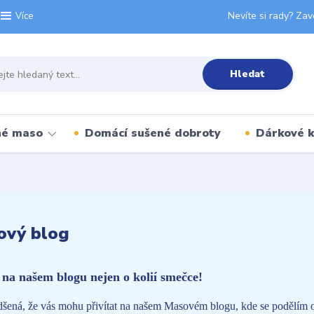
Nevíte si rady? Zav
Více
Hledat
né maso
Domácí sušené dobroty
Dárkové 
ový blog
e na našem blogu nejen o kolií smečce!
šená, že vás mohu přivítat na našem Masovém blogu, kde se podělím o r