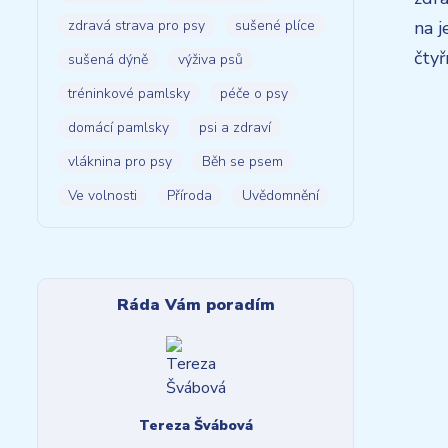
zdravá strava pro psy
sušené plíce
na j
čty
sušená dýně
výživa psů
tréninkové pamlsky
péče o psy
domácí pamlsky
psi a zdraví
vláknina pro psy
Běh se psem
Ve volnosti
Příroda
Uvědomnění
Ráda Vám poradím
Tereza Švábová