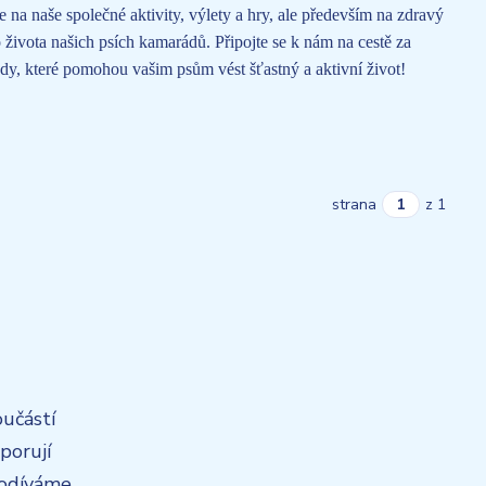
 na naše společné aktivity, výlety a hry, ale především na zdravý
 života našich psích kamarádů. Připojte se k nám na cestě za
ady, které pomohou vašim psům vést šťastný a aktivní život!
strana
z 1
oučástí
porují
 podíváme