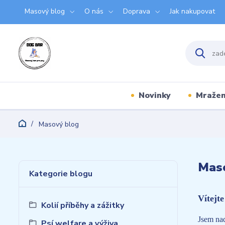
Masový blog
O nás
Doprava
Jak nakupovat
Novinky
Mraže
Masový blog
Mas
Kategorie blogu
Vítejt
Kolií příběhy a zážitky
Jsem nad
Psí welfare a výživa