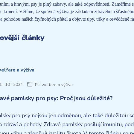
ntními a hravými psy je plný zábavy, ale také odpovědnosti. Zaměříme se
ke krmení. Věříme, že správná výživa je základem zdravého a šťastného
a pohodou našich čtyřnohých přátel a objevte tipy, triky a osvědčené r
ovější články
1
10
2024
Psí welfare a výživa
avé pamlsky pro psy: Proč jsou důležité?
lsky pro psy nejsou jen odměnou, ale také důležitou s
ch zdraví a pohody. Zdravé pamlsky posilují imunitu, pod
vou váhu a zlepšují kvalitu života. V tomto článku se