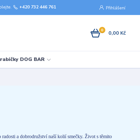
olejte.
+420 732 446 761
Přihlášení
0
0,00 Kč
krabičky DOG BAR
adosti a dobrodružství naší kolií smečky. Život s těmito