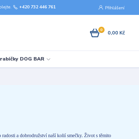
olejte.
+420 732 446 761
Přihlášení
0
0,00 Kč
krabičky DOG BAR
adosti a dobrodružství naší kolií smečky. Život s těmito