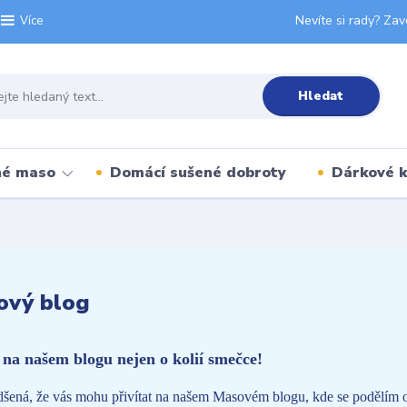
Nevíte si rady? Zav
Více
Hledat
né maso
Domácí sušené dobroty
Dárkové 
ový blog
e na našem blogu nejen o kolií smečce!
šená, že vás mohu přivítat na našem Masovém blogu, kde se podělím o r