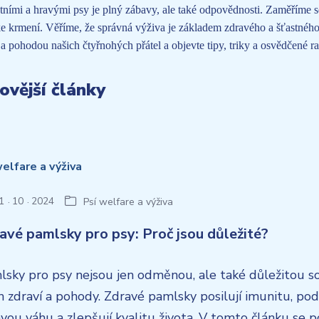
ntními a hravými psy je plný zábavy, ale také odpovědnosti. Zaměříme se
ke krmení. Věříme, že správná výživa je základem zdravého a šťastného
a pohodou našich čtyřnohých přátel a objevte tipy, triky a osvědčené r
ovější články
1
10
2024
Psí welfare a výživa
avé pamlsky pro psy: Proč jsou důležité?
lsky pro psy nejsou jen odměnou, ale také důležitou s
ch zdraví a pohody. Zdravé pamlsky posilují imunitu, pod
vou váhu a zlepšují kvalitu života. V tomto článku se