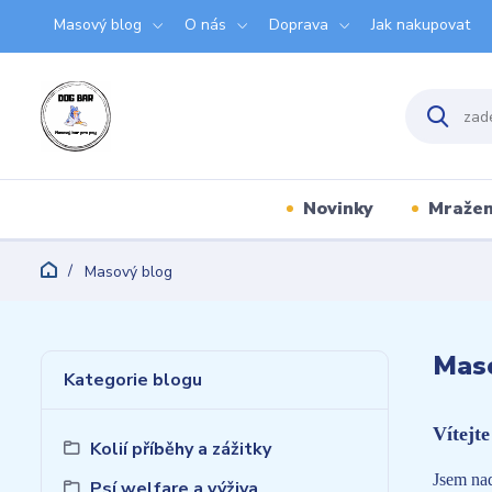
Masový blog
O nás
Doprava
Jak nakupovat
Novinky
Mraže
Masový blog
Mas
Kategorie blogu
Vítejt
Kolií příběhy a zážitky
Jsem nad
Psí welfare a výživa