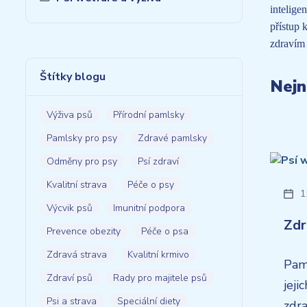
intelige
přístup 
zdravím 
Štítky blogu
Nejn
Výživa psů
Přírodní pamlsky
Pamlsky pro psy
Zdravé pamlsky
Odměny pro psy
Psí zdraví
Kvalitní strava
Péče o psy
1
Výcvik psů
Imunitní podpora
Zdr
Prevence obezity
Péče o psa
Zdravá strava
Kvalitní krmivo
Pam
Zdraví psů
Rady pro majitele psů
jeji
Psi a strava
Speciální diety
zdra