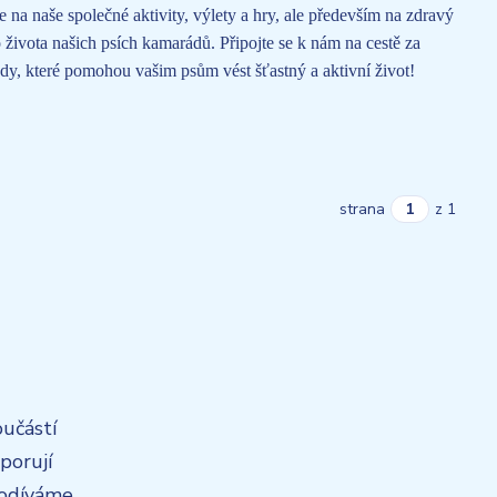
 na naše společné aktivity, výlety a hry, ale především na zdravý
 života našich psích kamarádů. Připojte se k nám na cestě za
ady, které pomohou vašim psům vést šťastný a aktivní život!
strana
z 1
oučástí
porují
 podíváme