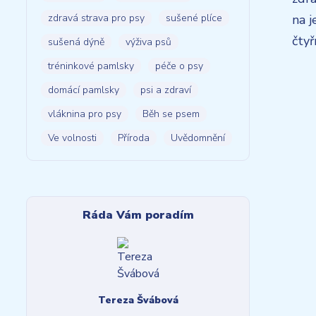
zdravá strava pro psy
sušené plíce
na j
čty
sušená dýně
výživa psů
tréninkové pamlsky
péče o psy
domácí pamlsky
psi a zdraví
vláknina pro psy
Běh se psem
Ve volnosti
Příroda
Uvědomnění
Ráda Vám poradím
Tereza Švábová