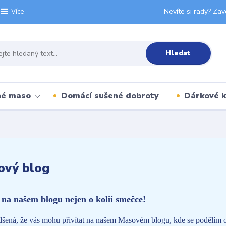
Nevíte si rady? Zav
Více
Hledat
né maso
Domácí sušené dobroty
Dárkové 
ový blog
e na našem blogu nejen o kolií smečce!
šená, že vás mohu přivítat na našem Masovém blogu, kde se podělím o r