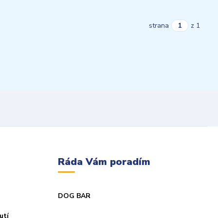
strana
z 1
Ráda Vám poradím
DOG BAR
utí