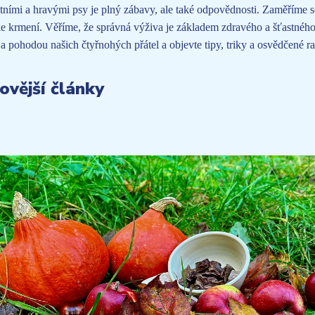
ntními a hravými psy je plný zábavy, ale také odpovědnosti. Zaměříme se
ke krmení. Věříme, že správná výživa je základem zdravého a šťastného
a pohodou našich čtyřnohých přátel a objevte tipy, triky a osvědčené r
ovější články