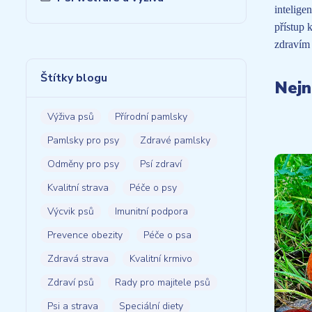
intelige
přístup 
zdravím 
Štítky blogu
Nejn
Výživa psů
Přírodní pamlsky
Pamlsky pro psy
Zdravé pamlsky
Odměny pro psy
Psí zdraví
Kvalitní strava
Péče o psy
Výcvik psů
Imunitní podpora
Prevence obezity
Péče o psa
Zdravá strava
Kvalitní krmivo
Zdraví psů
Rady pro majitele psů
Psi a strava
Speciální diety