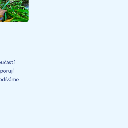
oučástí
porují
 podíváme