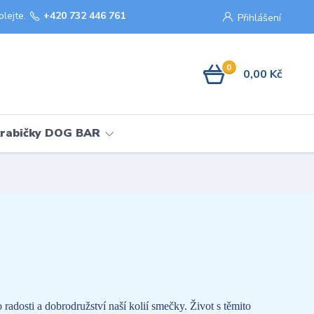
olejte.
+420 732 446 761
Přihlášení
0
0,00 Kč
krabičky DOG BAR
adosti a dobrodružství naší kolií smečky. Život s těmito