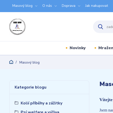
Masový blog
O nás
Doprava
Jak nakupovat
Novinky
Mraže
Masový blog
Mas
Kategorie blogu
Vítejt
Kolií příběhy a zážitky
Jsem nad
Psí welfare a výživa