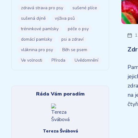
zdravá strava pro psy
sušené plíce
sušená dýně
výživa psů
tréninkové pamlsky
péče o psy
1
domácí pamlsky
psi a zdraví
Zdr
vláknina pro psy
Běh se psem
Ve volnosti
Příroda
Uvědomnění
Pam
jeji
zdra
Ráda Vám poradím
na j
čty
Tereza Švábová