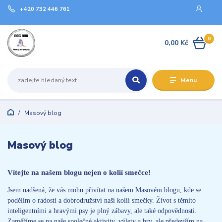
+420 732 446 761
0
0,00 Kč
Menu
Masový blog
Masový blog
Vítejte na našem blogu nejen o kolií smečce!
Jsem nadšená, že vás mohu přivítat na našem Masovém blogu, kde se
podělím o radosti a dobrodružství naší kolií smečky. Život s těmito
inteligentními a hravými psy je plný zábavy, ale také odpovědnosti.
Zaměříme se na naše společné aktivity, výlety a hry, ale především na