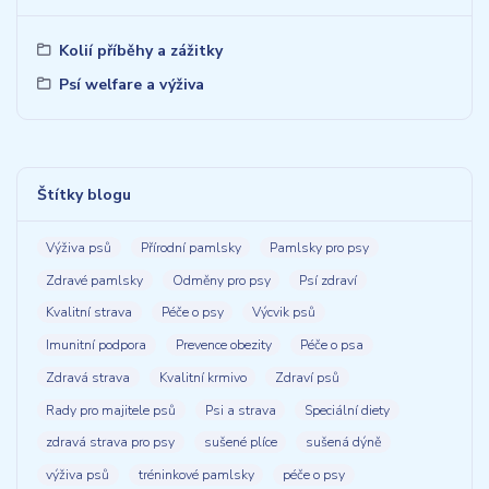
Kolií příběhy a zážitky
Psí welfare a výživa
Štítky blogu
Výživa psů
Přírodní pamlsky
Pamlsky pro psy
Zdravé pamlsky
Odměny pro psy
Psí zdraví
Kvalitní strava
Péče o psy
Výcvik psů
Imunitní podpora
Prevence obezity
Péče o psa
Zdravá strava
Kvalitní krmivo
Zdraví psů
Rady pro majitele psů
Psi a strava
Speciální diety
zdravá strava pro psy
sušené plíce
sušená dýně
výživa psů
tréninkové pamlsky
péče o psy