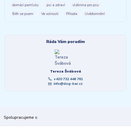
domácí pamlsky
psi a zdraví
vláknina pro psy
Běh se psem
Ve volnosti
Příroda
Uvědomnění
Ráda Vám poradím
Tereza Švábová
+420 732 446 761
info@dog-bar.cz
Spolupracujeme s: