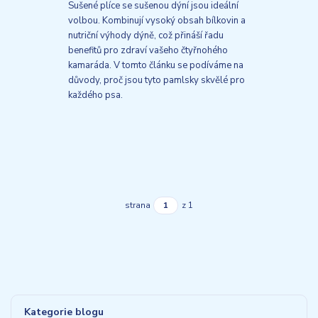
Sušené plíce se sušenou dýní jsou ideální
volbou. Kombinují vysoký obsah bílkovin a
nutriční výhody dýně, což přináší řadu
benefitů pro zdraví vašeho čtyřnohého
kamaráda. V tomto článku se podíváme na
důvody, proč jsou tyto pamlsky skvělé pro
každého psa.
strana
z 1
Kategorie blogu