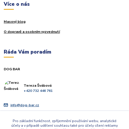
Více o nás
Masový blog
O dopravě a osobním vyzvednutí
Ráda Vám poradím
DOG BAR
Tereza Švábová
+420 732 446 761
info@dog-bar.cz
Pro základní funkčnost, zpříjemnění používání webu, analytické
účely a v případě udělení souhlasu také pro účely cílení reklamy