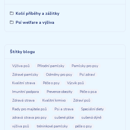
Kolií příběhy a zážitky
Psí welfare a výživa
Štítky blogu
Výživa psů
Přírodní pamlsky
Pamlsky pro psy
Zdravé pamlsky
Odměny pro psy
Psí zdraví
Kvalitní strava
Péče o psy
Výcvik psů
Imunitní podpora
Prevence obezity
Péče o psa
Zdravá strava
Kvalitní krmivo
Zdraví psů
Rady pro majitele psů
Psi a strava
Speciální diety
zdravá strava pro psy
sušené plíce
sušená dýně
výživa psů
tréninkové pamlsky
péče o psy