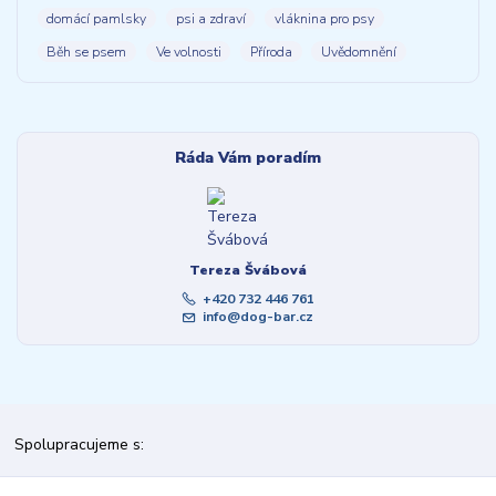
domácí pamlsky
psi a zdraví
vláknina pro psy
Běh se psem
Ve volnosti
Příroda
Uvědomnění
Ráda Vám poradím
Tereza Švábová
+420 732 446 761
info@dog-bar.cz
Spolupracujeme s: