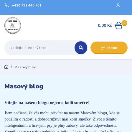
+420 732 446 761
0
0,00 Kč
Menu
Masový blog
Masový blog
Vítejte na našem blogu nejen o kolií smečce!
Jsem nadšená, že vás mohu přivítat na našem Masovém blogu, kde se
podělím o radosti a dobrodružství naší kolií smečky. Život s těmito
inteligentními a hravými psy je plný zábavy, ale také odpovědnosti.
Zaměříme se na naše společné aktivity, výlety a hry, ale především na