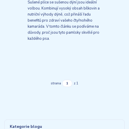
Sušené plíce se sušenou dýní jsou ideální
volbou. Kombinují vysoký obsah bílkovin a
nutriční výhody dýně, což přináší řadu
benefitů pro zdraví vašeho čtyřnohého
kamaráda. V tomto článku se podíváme na
důvody, proč jsou tyto pamlsky skvělé pro
každého psa.
strana
z 1
Kategorie blogu