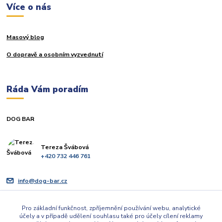
Více o nás
Masový blog
O dopravě a osobním vyzvednutí
Ráda Vám poradím
DOG BAR
Tereza Švábová
+420 732 446 761
info@dog-bar.cz
Pro základní funkčnost, zpříjemnění používání webu, analytické
účely a v případě udělení souhlasu také pro účely cílení reklamy