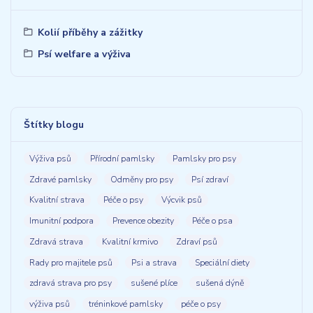
Kolií příběhy a zážitky
Psí welfare a výživa
Štítky blogu
Výživa psů
Přírodní pamlsky
Pamlsky pro psy
Zdravé pamlsky
Odměny pro psy
Psí zdraví
Kvalitní strava
Péče o psy
Výcvik psů
Imunitní podpora
Prevence obezity
Péče o psa
Zdravá strava
Kvalitní krmivo
Zdraví psů
Rady pro majitele psů
Psi a strava
Speciální diety
zdravá strava pro psy
sušené plíce
sušená dýně
výživa psů
tréninkové pamlsky
péče o psy