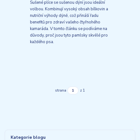
Sušené plíce se sušenou dýní jsou ideální
volbou. Kombinují vysoký obsah bílkovin a
nutriční výhody dýně, což přináší řadu
benefitů pro zdraví vašeho čtyřnohého
kamaráda. V tomto článku se podíváme na
důvody, proč jsou tyto pamlsky skvělé pro
každého psa.
strana
z 1
Kategorie blogu