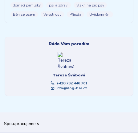
domácí pamlsky
psi a zdraví
vláknina pro psy
Běh se psem
Ve volnosti
Příroda
Uvědomnění
Ráda Vám poradím
Tereza Švábová
+420 732 446 761
info@dog-bar.cz
Spolupracujeme s: