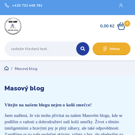
+420 732 446 761
0
0,00 Kč
Menu
Masový blog
Masový blog
Vítejte na našem blogu nejen o kolií smečce!
Jsem nadšená, že vás mohu přivítat na našem Masovém blogu, kde se
podělím o radosti a dobrodružství naší kolií smečky. Život s těmito
inteligentními a hravými psy je plný zábavy, ale také odpovědnosti.
Zaměříme se na naše společné aktivity, výlety a hry, ale především na