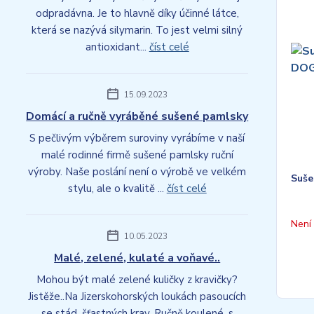
odpradávna. Je to hlavně díky účinné látce,
která se nazývá silymarin. To jest velmi silný
antioxidant...
číst celé
15.09.2023
Domácí a ručně vyráběné sušené pamlsky
S pečlivým výběrem suroviny vyrábíme v naší
malé rodinné firmě sušené pamlsky ruční
výroby. Naše poslání není o výrobě ve velkém
Suše
stylu, ale o kvalitě ...
číst celé
Není
10.05.2023
Malé, zelené, kulaté a voňavé..
Mohou být malé zelené kuličky z kravičky?
Jistěže..Na Jizerskohorských loukách pasoucích
se stád, šťastných krav. Ručně koulené, s