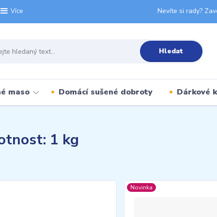
Nevíte si rady? Zav
Více
Hledat
né maso
Domácí sušené dobroty
Dárkové 
tnost: 1 kg
Novinka