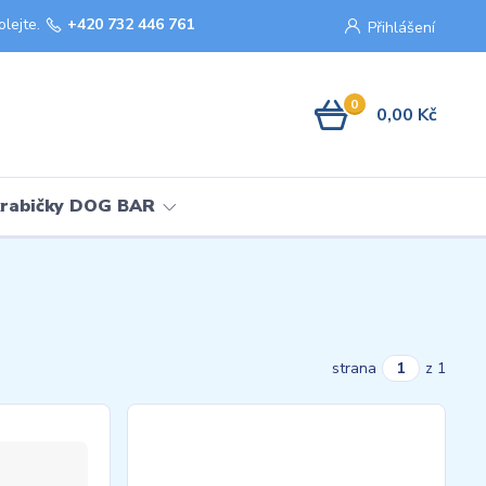
olejte.
+420 732 446 761
Přihlášení
0
0,00 Kč
krabičky DOG BAR
strana
z 1