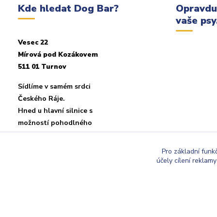
Kde hledat Dog Bar?
Opravdu
vaše psy.
Vesec 22
Mírová pod Kozákovem
511 01 Turnov
Sídlíme v samém srdci
Českého Ráje.
Hned u hlavní silnice s
možností pohodlného
parkování u objektu.
Pro základní funk
účely cílení reklam