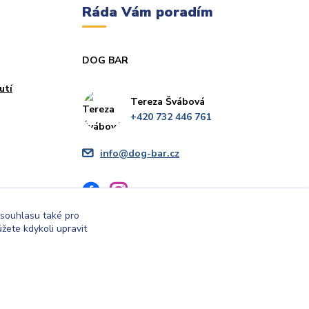
Ráda Vám poradím
DOG BAR
utí
Tereza Švábová
+420 732 446 761
info@dog-bar.cz
 souhlasu také pro
žete kdykoli upravit