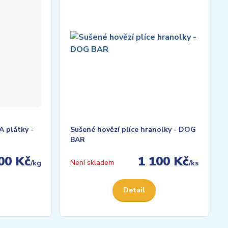
A plátky -
Sušené hovězí plíce hranolky - DOG
BAR
00 Kč
1 100 Kč
Není skladem
/
kg
/
ks
Detail