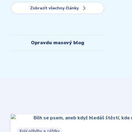
Zobrazit všechny články
Opravdu masový blog
Kolií příběhy a zážitky