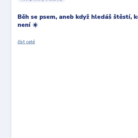
Běh se psem, aneb když hledáš štěstí,
není ☀️
číst celé