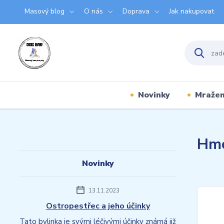
Masový blog
O nás
Doprava
Jak nakupovat
Novinky
Mraže
Hmo
Novinky
13.11.2023
Ostropestřec a jeho účinky
Tato bylinka je svými léčivými účinky známá již