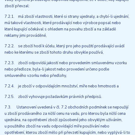
zboží převzal:
7.2.1. má zboží vlastnosti, které si strany ujednaly, a chybí-li ujednání,
má takové vlastnosti, které prodávající nebo výrobce popsal nebo
které kupující očekával s ohledem na povahu zboží a na základě
reklamy jimi prováděné,
7.2.2. se zboží hodí k účelu, který pro jeho použití prodávající uvádí
nebo ke kterému se zboží tohoto druhu obvykle používá,
7.2.3. zboží odpovídá jakostí nebo provedením smluvenému vzorku
nebo předloze, byla-li jakost nebo provedení určeno podle
smluveného vzorku nebo předlohy,
7.2.4. je zboží v odpovídajícím množství, míře nebo hmotnosti a
7.2.5. zboží vyhovuje požadavkům právních předpisů.
7.3. Ustanovení uvedená v čl. 7.2 obchodních podmínek se nepoužijí
u zboží prodávaného za nižší cenu na vadu, pro kterou byla nižší cena
ujednána, na opotřebení zboží způsobené jeho obvyklým užíváním,
u použitého zboží na vadu odpovídající míře používání nebo
opotřebení, kterou zboží mělo při převzetí kupujícím, nebo vyplývá-li to