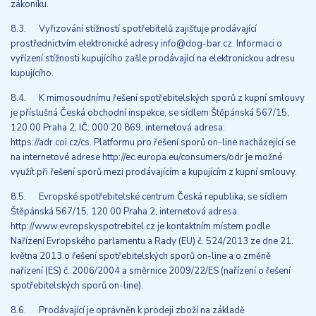
zákoníku.
8.3. Vyřizování stížností spotřebitelů zajišťuje prodávající
prostřednictvím elektronické adresy info@dog-bar.cz. Informaci o
vyřízení stížnosti kupujícího zašle prodávající na elektronickou adresu
kupujícího.
8.4. K mimosoudnímu řešení spotřebitelských sporů z kupní smlouvy
je příslušná Česká obchodní inspekce, se sídlem Štěpánská 567/15,
120 00 Praha 2, IČ: 000 20 869, internetová adresa:
https://adr.coi.cz/cs. Platformu pro řešení sporů on-line nacházející se
na internetové adrese http://ec.europa.eu/consumers/odr je možné
využít při řešení sporů mezi prodávajícím a kupujícím z kupní smlouvy.
8.5. Evropské spotřebitelské centrum Česká republika, se sídlem
Štěpánská 567/15, 120 00 Praha 2, internetová adresa:
http://www.evropskyspotrebitel.cz je kontaktním místem podle
Nařízení Evropského parlamentu a Rady (EU) č. 524/2013 ze dne 21.
května 2013 o řešení spotřebitelských sporů on-line a o změně
nařízení (ES) č. 2006/2004 a směrnice 2009/22/ES (nařízení o řešení
spotřebitelských sporů on-line).
8.6. Prodávající je oprávněn k prodeji zboží na základě