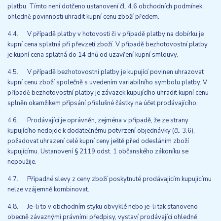
platbu. Tímto není dotčeno ustanovení čl. 4.6 obchodních podmínek
ohledně povinnosti uhradit kupní cenu zboží předem.
4.4. V případě platby v hotovosti či v případě platby na dobírku je
kupní cena splatná při převzetí zboží. V případě bezhotovostní platby
je kupní cena splatná do 14 dnů od uzavření kupní smlouvy.
4.5. V případě bezhotovostní platby je kupující povinen uhrazovat
kupní cenu zboží společně s uvedením variabilního symbolu platby. V
případě bezhotovostní platby je závazek kupujícího uhradit kupní cenu
splněn okamžikem připsání příslušné částky na účet prodávajícího.
4.6. Prodávající je oprávněn, zejména v případě, že ze strany
kupujícího nedojde k dodatečnému potvrzení objednávky (čl. 3.6),
požadovat uhrazení celé kupní ceny ještě před odesláním zboží
kupujícímu. Ustanovení § 2119 odst. 1 občanského zákoníku se
nepoužije.
4.7. Případné slevy z ceny zboží poskytnuté prodávajícím kupujícímu
nelze vzájemně kombinovat.
4.8. Je-li to v obchodním styku obvyklé nebo je-li tak stanoveno
obecně závaznými právními předpisy, vystaví prodávající ohledně