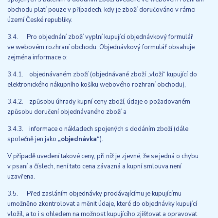
obchodu platí pouze v případech, kdy je zboží doručováno v rámci
území České republiky.
3.4. Pro objednání zboží vyplní kupující objednávkový formulář
ve webovém rozhraní obchodu. Objednávkový formulář obsahuje
zejména informace o:
3.4.1. objednávaném zboží (objednávané zboží „vloží“ kupující do
elektronického nákupního košíku webového rozhraní obchodu),
3.4.2. způsobu úhrady kupní ceny zboží, údaje o požadovaném
způsobu doručení objednávaného zboží a
3.4.3. informace o nákladech spojených s dodáním zboží (dále
společně jen jako
„objednávka“
).
V případě uvedení takové ceny, při níž je zjevné, že se jedná o chybu
v psaní a číslech, není tato cena závazná a kupní smlouva není
uzavřena.
3.5. Před zasláním objednávky prodávajícímu je kupujícímu
umožněno zkontrolovat a měnit údaje, které do objednávky kupující
vložil, a to i s ohledem na možnost kupujícího zjišťovat a opravovat