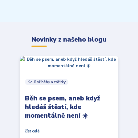
Novinky z našeho blogu
Kolií příběhy a zážitky
Běh se psem, aneb když
hledáš štěstí, kde
momentálně není ☀️
číst celé