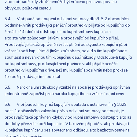
v tom případě, kdy zboží nemůže být vráceno pro svou povahu
obvyklou poštovní cestou.
5.4. V případě odstoupení od kupní smlouvy dle čl. 5.2 obchodních
podmínek vrátí prodávající peněžní prostředky přijaté od kupujícího do
čtrnácti (14) dnů od odstoupení od kupní smlouvy kupujícím,
a to stejným způsobem, jakým je prodávající od kupujícího přijal.
Prodávající je taktéž oprávněn vrátit plnění poskytnuté kupujícím již při
vrácení zboží kupujícím či jiným způsobem, pokud s tím kupující bude
souhlasit a nevzniknou tím kupujícímu další náklady. Odstoupí-li kupující
od kupní smlouvy, prodávající není povinen vrátit přijaté peněžní
prostředky kupujícímu dříve, než mu kupující zboží vrátí nebo prokáže,
že zboží prodávajícímu odeslal.
5.5. Nárok na úhradu škody vzniklé na zboží je prodávající oprávněn
jednostranně započíst proti nároku kupujícího na vrácení kupní ceny.
5.6. V případech, kdy má kupující v souladu s ustanovením § 1829
odst. 1 občanského zákoníku právo od kupní smlouvy odstoupit, je
prodávající také oprávněn kdykoliv od kupní smlouvy odstoupit, a to až
do doby převzetí zboží kupujícím. V takovém případě vrátí prodávající
kupujícímu kupní cenu bez zbytečného odkladu, a to bezhotovostně na
účet určený kupujícím.