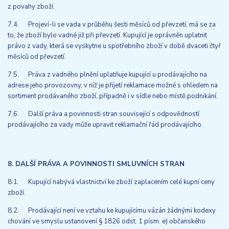
z povahy zboží.
7.4. Projeví-li se vada v průběhu šesti měsíců od převzetí, má se za
to, že zboží bylo vadné již při převzetí. Kupující je oprávněn uplatnit
právo z vady, která se vyskytne u spotřebního zboží v době dvaceti čtyř
měsíců od převzetí.
7.5. Práva z vadného plnění uplatňuje kupující u prodávajícího na
adrese jeho provozovny, v níž je přijetí reklamace možné s ohledem na
sortiment prodávaného zboží, případně i v sídle nebo místě podnikání.
7.6. Další práva a povinnosti stran související s odpovědností
prodávajícího za vady může upravit reklamační řád prodávajícího.
8. DALŠÍ PRÁVA A POVINNOSTI SMLUVNÍCH STRAN
8.1. Kupující nabývá vlastnictví ke zboží zaplacením celé kupní ceny
zboží.
8.2. Prodávající není ve vztahu ke kupujícímu vázán žádnými kodexy
chování ve smyslu ustanovení § 1826 odst. 1 písm. e) občanského