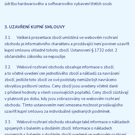
údržbu hardwarového a softwarového vybavení třetích osob.
3. UZAVŘENÍ KUPNÍ SMLOUVY
3.1. Veškerá prezentace zboží umístěná ve webovém rozhraní
obchodu je informativního charakteru a prodávající není povinen uzavřít
kupní smlouvu ohledně tohoto zboží. Ustanovení § 1732 odst. 2
občanského zákoníku se nepoužije.
3.2. Webové rozhraní obchodu obsahuje informace o zboží,
a to včetně uvedení cen jednotlivého zboží a nákladů za navrácení
zboží, jestliže toto zboží ze své podstaty nemůže být navráceno
obvyklou poštovní cestou. Ceny zboží jsou uvedeny včetně daně
z přidané hodnoty a všech souvisejících poplatků. Ceny zboží zůstávají
v platnosti po dobu, kdy jsou zobrazovány ve webovém rozhraní
obchodu. Tímto ustanovením není omezena možnost prodávajícího
uzavřít kupní smlouvu za individuálně sjednaných podmínek.
3.3. Webové rozhraní obchodu obsahuje také informace o nákladech
spojených s balením a dodáním zboží. Informace o nákladech
spojených s balením a dodáním zboží uvedené ve webovém rozhraní