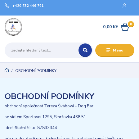
+420 732 446 761
0
0,00 Kč
Menu
OBCHODNÍ PODMÍNKY
OBCHODNÍ PODMÍNKY
obchodní společnost Tereza Švábová - Dog Bar
se sídlem Sportovní 1295, Smržovka 468 51
identifikační číslo: 87833344
pro prodej zboží prostřednictvím on-line obchodu umístěného na