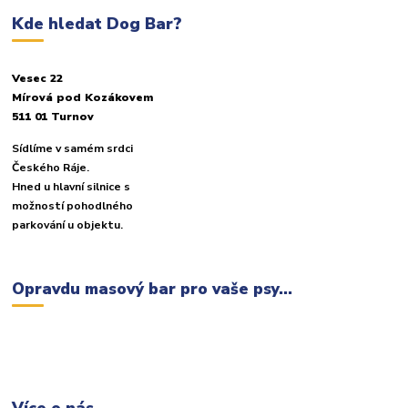
Kde hledat Dog Bar?
Vesec 22
Mírová pod Kozákovem
511 01 Turnov
Sídlíme v samém srdci
Českého Ráje.
Hned u hlavní silnice s
možností pohodlného
parkování u objektu.
Opravdu masový bar pro vaše psy...
Více o nás