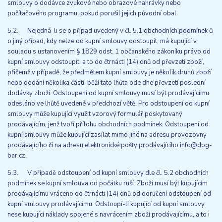
smlouvy o dodávce zvukové nebo obrazové nahrávky nebo
počítačového programu, pokud porušil jejich původní obal.
5.2. Nejedná-li se o případ uvedený v čl. 5.1 obchodních podmínek či
o jiný případ, kdy nelze od kupní smlouvy odstoupit, má kupující v
souladu s ustanovením § 1829 odst. 1 občanského zákoníku právo od
kupní smlouvy odstoupit, a to do čtrnácti (14) dnů od převzetí zboží,
přičemž v případě, že předmětem kupní smlouvy je několik druhů zboží
nebo dodání několika částí, běží tato lhůta ode dne převzetí poslední
dodávky zboží. Odstoupení od kupní smlouvy musí být prodávajícímu
odesláno ve lhůtě uvedené v předchozí větě. Pro odstoupení od kupní
smlouvy může kupující využit vzorový formulář poskytovaný
prodávajícím, jenž tvoří přílohu obchodních podmínek. Odstoupení od
kupní smlouvy může kupující zasílat mimo jiné na adresu provozovny
prodávajícího či na adresu elektronické pošty prodávajícího info@dog-
bar.cz.
5.3. V případě odstoupení od kupní smlouvy dle čl. 5.2 obchodních
podmínek se kupní smlouva od počátku ruší. Zboží musí být kupujícím
prodávajícímu vráceno do čtrnácti (14) dnů od doručení odstoupení od
kupní smlouvy prodávajícímu. Odstoupí-li kupující od kupní smlouvy,
nese kupující náklady spojené s navrácením zboží prodávajícímu, a to i