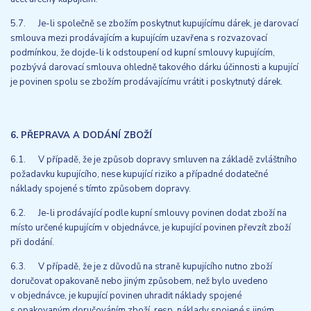
5.7. Je-li společně se zbožím poskytnut kupujícímu dárek, je darovací
smlouva mezi prodávajícím a kupujícím uzavřena s rozvazovací
podmínkou, že dojde-li k odstoupení od kupní smlouvy kupujícím,
pozbývá darovací smlouva ohledně takového dárku účinnosti a kupující
je povinen spolu se zbožím prodávajícímu vrátit i poskytnutý dárek.
6. PŘEPRAVA A DODÁNÍ ZBOŽÍ
6.1. V případě, že je způsob dopravy smluven na základě zvláštního
požadavku kupujícího, nese kupující riziko a případné dodatečné
náklady spojené s tímto způsobem dopravy.
6.2. Je-li prodávající podle kupní smlouvy povinen dodat zboží na
místo určené kupujícím v objednávce, je kupující povinen převzít zboží
při dodání.
6.3. V případě, že je z důvodů na straně kupujícího nutno zboží
doručovat opakovaně nebo jiným způsobem, než bylo uvedeno
v objednávce, je kupující povinen uhradit náklady spojené
s opakovaným doručováním zboží, resp. náklady spojené s jiným