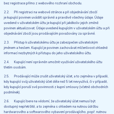
bez registrace přímo z webového rozhraní obchodu.
2.2. Při registraci na webové stránce a při objednávání zboží
je kupující povinen uvádět správně a pravdivě všechny údaje. Údaje
uvedené v uživatelském účtu je kupující při jakékoliv jejich změně
povinen aktualizovat. Údaje uvedené kupujícím v uživatelském účtu a při
objednávání zboží jsou prodávajícím považovány za správné.
2.3. Přístup k uživatelskému účtu je zabezpečen uživatelským
jménem a heslem. Kupující je povinen zachovávat mlčenlivost ohledně
informací nezbytných k přístupu do jeho uživatelského účtu.
2.4. Kupující není oprávněn umožnit využívání uživatelského účtu
třetím osobám.
2.5. Prodávající může zrušit uživatelský účet, a to zejména v případě,
kdy kupující svůj uživatelský účet déle než 5 let nevyužívá, či v případě,
kdy kupující poruší své povinnosti z kupní smlouvy (včetně obchodních
podmínek).
2.6. Kupující bere na vědomí, že uživatelský účet nemusí být
dostupný nepřetržitě, a to zejména s ohledem na nutnou údržbu
hardwarového a softwarového vybavení prodávajícího, popř. nutnou