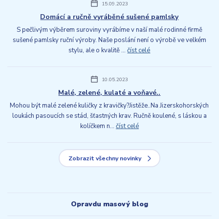
15.09.2023
Domácí a ručně vyráběné sušené pamlsky
S pečlivým výběrem suroviny vyrábíme v naší malé rodinné firmě
sušené pamlsky ruční výroby. Naše poslání není o výrobě ve velkém
stylu, ale o kvalitě ...
číst celé
10.05.2023
Malé, zelené, kulaté a voňavé..
Mohou být malé zelené kuličky z kravičky?Jistěže..Na Jizerskohorských
loukách pasoucích se stád, šťastných krav. Ručně koulené, s láskou a
kolíčkem n...
číst celé
Zobrazit všechny novinky
Opravdu masový blog