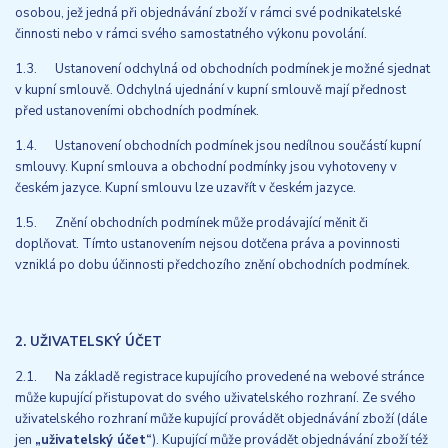
osobou, jež jedná při objednávání zboží v rámci své podnikatelské
činnosti nebo v rámci svého samostatného výkonu povolání.
1.3. Ustanovení odchylná od obchodních podmínek je možné sjednat
v kupní smlouvě. Odchylná ujednání v kupní smlouvě mají přednost
před ustanoveními obchodních podmínek.
1.4. Ustanovení obchodních podmínek jsou nedílnou součástí kupní
smlouvy. Kupní smlouva a obchodní podmínky jsou vyhotoveny v
českém jazyce. Kupní smlouvu lze uzavřít v českém jazyce.
1.5. Znění obchodních podmínek může prodávající měnit či
doplňovat. Tímto ustanovením nejsou dotčena práva a povinnosti
vzniklá po dobu účinnosti předchozího znění obchodních podmínek.
2. UŽIVATELSKÝ ÚČET
2.1. Na základě registrace kupujícího provedené na webové stránce
může kupující přistupovat do svého uživatelského rozhraní. Ze svého
uživatelského rozhraní může kupující provádět objednávání zboží (dále
jen
„uživatelský účet“
). Kupující může provádět objednávání zboží též