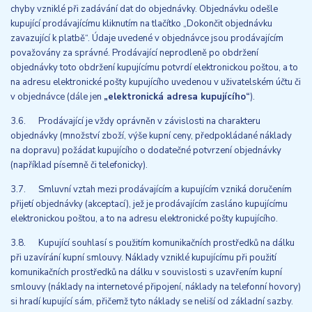
chyby vzniklé při zadávání dat do objednávky. Objednávku odešle
kupující prodávajícímu kliknutím na tlačítko „Dokončit objednávku
zavazující k platbě“. Údaje uvedené v objednávce jsou prodávajícím
považovány za správné. Prodávající neprodleně po obdržení
objednávky toto obdržení kupujícímu potvrdí elektronickou poštou, a to
na adresu elektronické pošty kupujícího uvedenou v uživatelském účtu či
v objednávce (dále jen
„elektronická adresa kupujícího“
).
3.6. Prodávající je vždy oprávněn v závislosti na charakteru
objednávky (množství zboží, výše kupní ceny, předpokládané náklady
na dopravu) požádat kupujícího o dodatečné potvrzení objednávky
(například písemně či telefonicky).
3.7. Smluvní vztah mezi prodávajícím a kupujícím vzniká doručením
přijetí objednávky (akceptací), jež je prodávajícím zasláno kupujícímu
elektronickou poštou, a to na adresu elektronické pošty kupujícího.
3.8. Kupující souhlasí s použitím komunikačních prostředků na dálku
při uzavírání kupní smlouvy. Náklady vzniklé kupujícímu při použití
komunikačních prostředků na dálku v souvislosti s uzavřením kupní
smlouvy (náklady na internetové připojení, náklady na telefonní hovory)
si hradí kupující sám, přičemž tyto náklady se neliší od základní sazby.