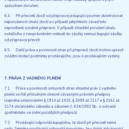
způsobem doručení.
6.4. Při převzetí zboží od přepravce je kupující povinen zkontrolovat
neporušenost obalů zboží a v případě jakýchkoliv závad toto
neprodleně oznámit přepravci. V případě shledání porušení obalu
svědčícího o neoprávněném vniknutí do zásilky nemusí kupující zásilku
od přepravce převzít.
6.5. Další práva a povinnosti stran při přepravě zboží mohou upravit
zvláštní dodací podmínky prodávajícího, jsou-li prodávajícím vydány.
7. PRÁVA Z VADNÉHO PLNĚNÍ
7.1. Práva a povinnosti smluvních stran ohledně práv z vadného
plnění se řídí příslušnými obecně závaznými právními předpisy
(zejména ustanoveními § 1914 až 1925, § 2099 až 2117 a § 2161 až
2174 občanského zákoníku a zákonem č. 634/1992 Sb., o ochraně
spotřebitele, ve znění pozdějších předpisů).
7.2. Prodávající odpovídá kupujícímu, že zboží při převzetí nemá
vady. Zejména prodávající odpovídá kupujícímu, že v době, kdy kupující