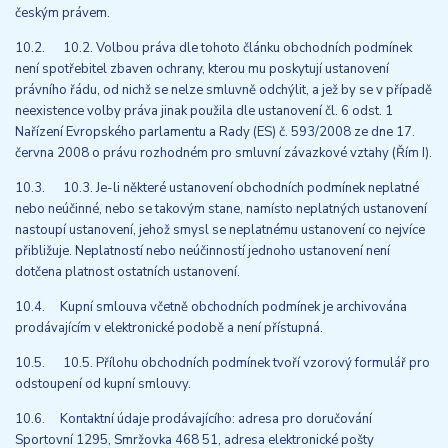
českým právem.
10.2. 10.2. Volbou práva dle tohoto článku obchodních podmínek
není spotřebitel zbaven ochrany, kterou mu poskytují ustanovení
právního řádu, od nichž se nelze smluvně odchýlit, a jež by se v případě
neexistence volby práva jinak použila dle ustanovení čl. 6 odst. 1
Nařízení Evropského parlamentu a Rady (ES) č. 593/2008 ze dne 17.
června 2008 o právu rozhodném pro smluvní závazkové vztahy (Řím I).
10.3. 10.3. Je-li některé ustanovení obchodních podmínek neplatné
nebo neúčinné, nebo se takovým stane, namísto neplatných ustanovení
nastoupí ustanovení, jehož smysl se neplatnému ustanovení co nejvíce
přibližuje. Neplatností nebo neúčinností jednoho ustanovení není
dotčena platnost ostatních ustanovení.
10.4. Kupní smlouva včetně obchodních podmínek je archivována
prodávajícím v elektronické podobě a není přístupná.
10.5. 10.5. Přílohu obchodních podmínek tvoří vzorový formulář pro
odstoupení od kupní smlouvy.
10.6. Kontaktní údaje prodávajícího: adresa pro doručování
Sportovní 1295, Smržovka 468 51, adresa elektronické pošty