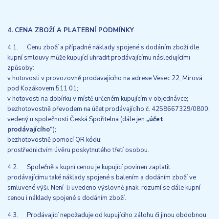
4. CENA ZBOŽÍ A PLATEBNÍ PODMÍNKY
4.1. Cenu zboží a případné náklady spojené s dodáním zboží dle
kupní smlouvy může kupující uhradit prodávajícímu následujícími
způsoby:
v hotovosti v provozovně prodávajícího na adrese Vesec 22, Mírová
pod Kozákovem 511 01;
v hotovosti na dobírku v místě určeném kupujícím v objednávce;
bezhotovostně převodem na účet prodávajícího č. 4258667329/0800,
vedený u společnosti Česká Spořitelna (dále jen
„účet
prodávajícího“
);
bezhotovostně pomocí QR kódu;
prostřednictvím úvěru poskytnutého třetí osobou.
4.2. Společně s kupní cenou je kupující povinen zaplatit
prodávajícímu také náklady spojené s balením a dodáním zboží ve
smluvené výši. Není-li uvedeno výslovně jinak, rozumí se dále kupní
cenou i náklady spojené s dodáním zboží.
4.3. Prodávající nepožaduje od kupujícího zálohu či jinou obdobnou