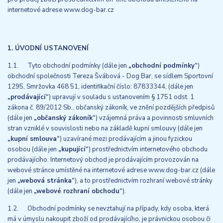
internetové adrese www.dog-bar.cz
1. ÚVODNÍ USTANOVENÍ
1.1. Tyto obchodní podmínky (dále jen
„obchodní podmínky“
)
obchodní společnosti Tereza Švábová - Dog Bar, se sídlem Sportovní
1295, Smržovka 468 51, identifikační číslo: 87833344, (dále jen
„prodávající“
) upravují v souladu s ustanovením § 1751 odst. 1
zákona č. 89/2012 Sb., občanský zákoník, ve znění pozdějších předpisů
(dále jen
„občanský zákoník“
) vzájemná práva a povinnosti smluvních
stran vzniklé v souvislosti nebo na základě kupní smlouvy (dále jen
„kupní smlouva“
) uzavírané mezi prodávajícím a jinou fyzickou
osobou (dále jen
„kupující“
) prostřednictvím internetového obchodu
prodávajícího. Internetový obchod je prodávajícím provozován na
webové stránce umístěné na internetové adrese www.dog-bar.cz (dále
jen
„webová stránka“
), a to prostřednictvím rozhraní webové stránky
(dále jen
„webové rozhraní obchodu“
).
1.2. Obchodní podmínky se nevztahují na případy, kdy osoba, která
má v úmyslu nakoupit zboží od prodávajícího, je právnickou osobou či