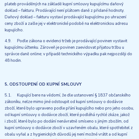
plateb prováděných na základě kupní smlouvy kupujícímu daňový
doklad – fakturu. Prodávající není plátcem daně z přidané hodnoty.
Daňový doklad – fakturu vystaví prodávající kupujícímu po uhrazení
ceny zboží a zašle jej v elektronické podobě na elektronickou adresu
kupujícího.
4.9. Podle zákona o evidenci tržeb je prodávající povinen vystavit
kupujícímu účtenku. Zároveň je povinen zaevidovat přijatou tržbu u
správce daně online; v případě technického výpadku pak nejpozději do
48 hodin.
5. ODSTOUPENÍ OD KUPNÍ SMLOUVY
5.1. Kupující bere na vědomí, že dle ustanovení § 1837 občanského
zákoníku, nelze mimo jiné odstoupit od kupní smlouvy o dodávce
zboží, které bylo upraveno podle přání kupujícího nebo pro jeho osobu,
od kupní smlouvy o dodávce zboží, které podléhá rychlé zkáze, jakož
i zboží, které bylo po dodání nenávratně smíseno s jiným zbožím, od
kupní smlouvy o dodávce zboží v uzavřeném obalu, které spotřebitel z
obalu vyňal a z hygienických důvodů jej není možné vrátit a od kupní