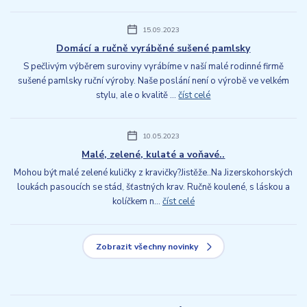
15.09.2023
Domácí a ručně vyráběné sušené pamlsky
S pečlivým výběrem suroviny vyrábíme v naší malé rodinné firmě
sušené pamlsky ruční výroby. Naše poslání není o výrobě ve velkém
stylu, ale o kvalitě ...
číst celé
10.05.2023
Malé, zelené, kulaté a voňavé..
Mohou být malé zelené kuličky z kravičky?Jistěže..Na Jizerskohorských
loukách pasoucích se stád, šťastných krav. Ručně koulené, s láskou a
kolíčkem n...
číst celé
Zobrazit všechny novinky