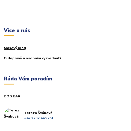
Více o nás
Masový blog
O dopravě a osobním vyzvednutí
Ráda Vám poradím
DOG BAR
Tereza Švábová
+420 732 446 761