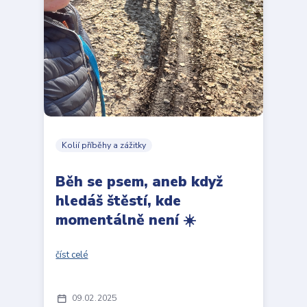
Kolií příběhy a zážitky
Běh se psem, aneb když
hledáš štěstí, kde
momentálně není ☀️
číst celé
09
02
2025